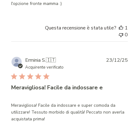
l'opzione fronte mamma :)
Questa recensione è stata utile?
1
0
Publ
Erminia S.
🇮🇹
23/12/25
date
Acquirente verificato
Meravigliosa! Facile da indossare e
Meravigliosa! Facile da indossare e super comoda da
utilizzare! Tessuto morbido di qualità! Peccato non averla
acquistata prima!