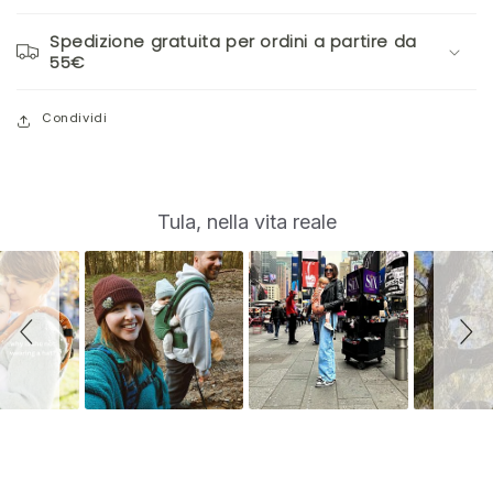
Spedizione gratuita per ordini a partire da
55€
Condividi
S
Slide
Tula, nella vita reale
controls
l
i
d
e
s
h
o
w