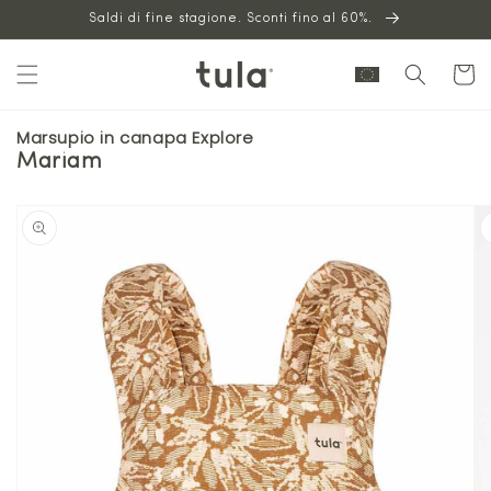
Vai al
Saldi di fine stagione. Sconti fino al 60%.
contenuto
Carrello
Marsupio in canapa Explore
Mariam
Vai alle
informazioni
sul prodotto