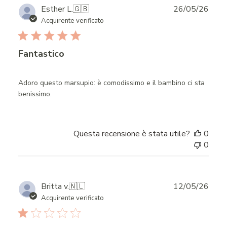
Publ
Esther L.
🇬🇧
26/05/26
date
Acquirente verificato
Fantastico
Adoro questo marsupio: è comodissimo e il bambino ci sta
benissimo.
Questa recensione è stata utile?
0
0
Publ
Britta v.
🇳🇱
12/05/26
date
Acquirente verificato