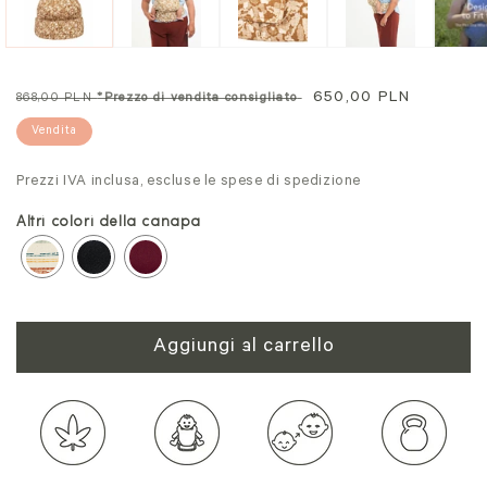
modale
mo
Prezzo
Prezzo
650,00 PLN
868,00 PLN
*Prezzo di vendita consigliato
normale
scontato
Vendita
Prezzi IVA inclusa, escluse le spese di spedizione
Altri colori della canapa
Aggiungi al carrello