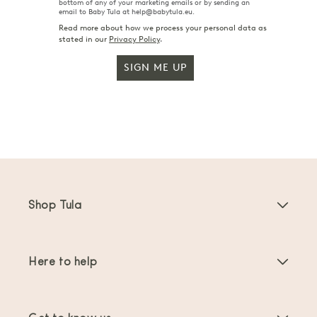
bottom of any of your marketing emails or by sending an
email to Baby Tula at help@babytula.eu.
Read more about how we process your personal data as
stated in our
Privacy Policy
.
SIGN ME UP
Shop Tula
Baby Carriers
Here to help
Toddler Carriers
Product Instructions
Carrier Accessories