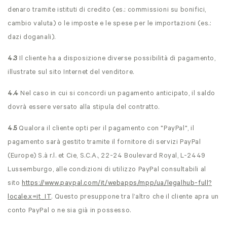
denaro tramite istituti di credito (es.: commissioni su bonifici,
cambio valuta) o le imposte e le spese per le importazioni (es.:
dazi doganali).
4.3
Il cliente ha a disposizione diverse possibilità di pagamento,
illustrate sul sito Internet del venditore.
4.4
Nel caso in cui si concordi un pagamento anticipato, il saldo
dovrà essere versato alla stipula del contratto.
4.5
Qualora il cliente opti per il pagamento con "PayPal", il
pagamento sarà gestito tramite il fornitore di servizi PayPal
(Europe) S.à r.l. et Cie, S.C.A., 22-24 Boulevard Royal, L-2449
Lussemburgo, alle condizioni di utilizzo PayPal consultabili al
sito
https://www.paypal.com
/it
/webapps
/mpp
/ua
/legalhub-full
?
locale.x=it_IT
. Questo presuppone tra l’altro che il cliente apra un
conto PayPal o ne sia già in possesso.