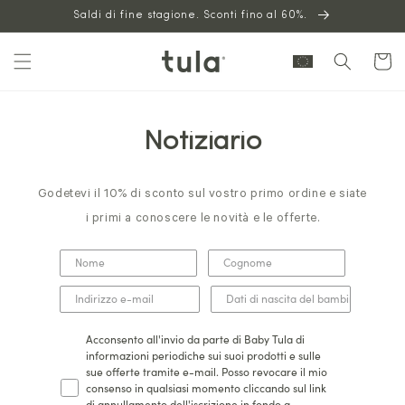
Vai al
Saldi di fine stagione. Sconti fino al 60%.
contenuto
Carrello
Notiziario
Godetevi il 10% di sconto sul vostro primo ordine e siate
i primi a conoscere le novità e le offerte.
Acconsento all'invio da parte di Baby Tula di
informazioni periodiche sui suoi prodotti e sulle
sue offerte tramite e-mail. Posso revocare il mio
consenso in qualsiasi momento cliccando sul link
di annullamento dell'iscrizione in fondo a