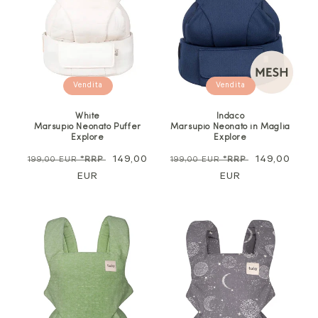
Vendita
Vendita
Indaco
White
Marsupio Neonato in Maglia
Marsupio Neonato Puffer
Explore
Explore
Prezzo
Prezzo
149,00
Prezzo
Prezzo
149,00
199,00 EUR
*RRP
199,00 EUR
*RRP
normale
EUR
di
normale
EUR
di
vendita
vendita