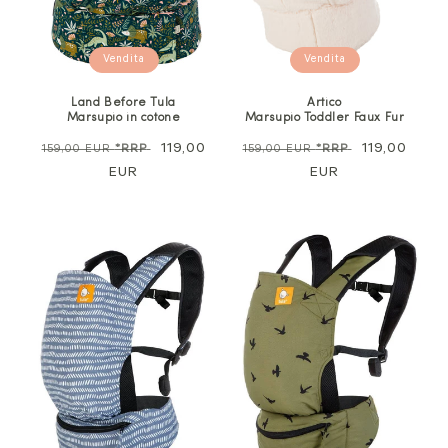
Vendita
Vendita
Land Before Tula
Artico
Marsupio in cotone
Marsupio Toddler Faux Fur
Prezzo
Prezzo
119,00
Prezzo
Prezzo
119,00
159,00 EUR
*RRP
159,00 EUR
*RRP
normale
EUR
di
normale
EUR
di
vendita
vendita