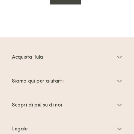
Acquista Tula
Marsupi Neonati
Siamo qui per aiutarti
Marsupi Toddler
Istruzioni del prodotto
Accessori per marsupi
Scopri di più su di noi
Domande frequenti
Più venduti
Chi siamo
Contattaci
Offerte e promozioni
Legale