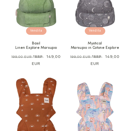
Vendita
Vendita
Basil
Mystical
Linen Explore Marsupio
Marsupio in Cotone Explore
Prezzo
Prezzo
149,00
Prezzo
Prezzo
149,00
199,00 EUR
*RRP
199,00 EUR
*RRP
normale
EUR
di
normale
EUR
di
vendita
vendita