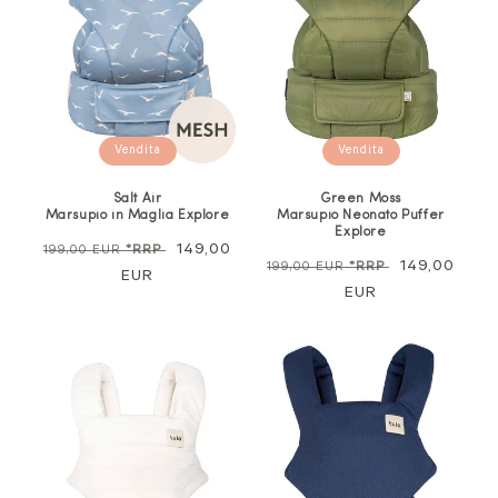
Vendita
Vendita
Salt Air
Green Moss
Marsupio in Maglia Explore
Marsupio Neonato Puffer
Explore
Prezzo
Prezzo
149,00
199,00 EUR
*RRP
Prezzo
Prezzo
149,00
199,00 EUR
*RRP
normale
EUR
di
normale
EUR
di
vendita
vendita