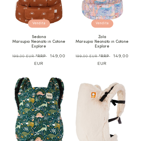
Vendita
Vendita
Sedona
Zola
Marsupio Neonato in Cotone
Marsupio Neonato in Cotone
Explore
Explore
Prezzo
Prezzo
149,00
Prezzo
Prezzo
149,00
199,00 EUR
*RRP
199,00 EUR
*RRP
normale
EUR
di
normale
EUR
di
vendita
vendita