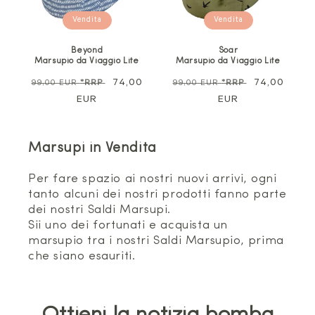
Vendita
Vendita
Beyond
Soar
Marsupio da Viaggio Lite
Marsupio da Viaggio Lite
Prezzo
Prezzo
74,00
Prezzo
Prezzo
74,00
99,00 EUR
*RRP
99,00 EUR
*RRP
normale
EUR
di
normale
EUR
di
vendita
vendita
Marsupi in Vendita
Per fare spazio ai nostri nuovi arrivi, ogni
tanto alcuni dei nostri prodotti fanno parte
dei nostri Saldi Marsupi.
Sii uno dei fortunati e acquista un
marsupio tra i nostri Saldi Marsupio, prima
che siano esauriti.