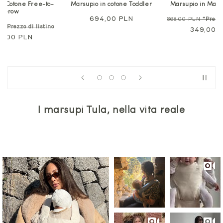
in cotone Toddler
Marsupio in Maglia Explore
Marsupio in Coton
Grow
ezzo
4,00 PLN
Prezzo
868,00 PLN
*Prezzo di listino
Prezzo
650,00 
rmale
normale
Prezzo
349,00 PLN
normale
in
offerta
I marsupi Tula, nella vita reale