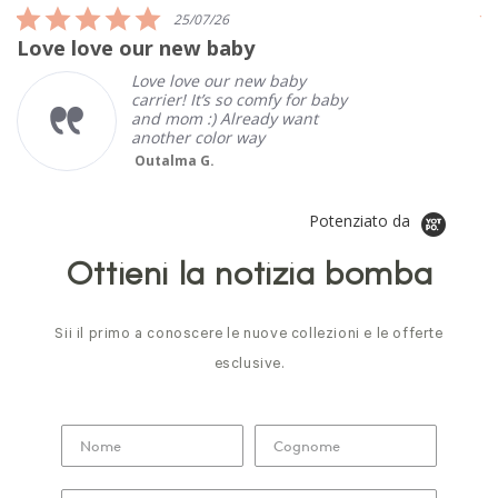
5.0
25/07/26
star
Love love our new baby
I
rating
Love love our new baby
carrier! It’s so comfy for baby
and mom :) Already want
another color way
Outalma G.
Potenziato da
Ottieni la notizia bomba
Sii il primo a conoscere le nuove collezioni e le offerte
esclusive.