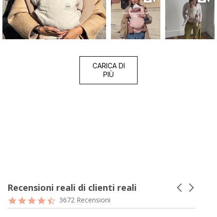
CARICA DI
PIÙ
Recensioni reali di clienti reali
Carousel
arrows
Reviews
4.7
3672 Recensioni
carousel
star
rating