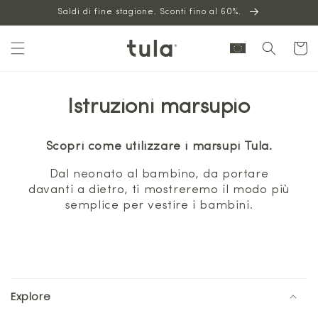
Vai al
Saldi di fine stagione. Sconti fino al 60%.
contenuto
Carrello
Istruzioni marsupio
Scopri come utilizzare i marsupi Tula.
Dal neonato al bambino, da portare
davanti a dietro, ti mostreremo il modo più
semplice per vestire i bambini.
C
o
Explore
n