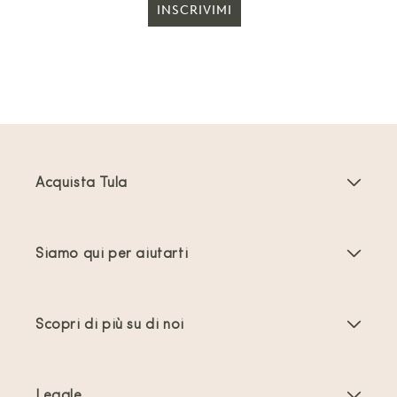
INSCRIVIMI
Acquista Tula
Marsupi Neonati
Siamo qui per aiutarti
Marsupi Toddler
Istruzioni del prodotto
Accessori per marsupi
Scopri di più su di noi
Domande frequenti
Più venduti
Chi siamo
Contattaci
Offerte e promozioni
Legale