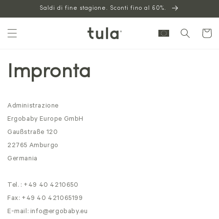
Vai al
Saldi di fine stagione. Sconti fino al 60%.
contenuto
Carrello
Impronta
Administrazione
Ergobaby Europe GmbH
Gaußstraße 120
22765
Amburgo
Germania
Tel. : +49 40 4210650
Fax: +49 40 421065199
E-mail:
info@ergobaby.eu