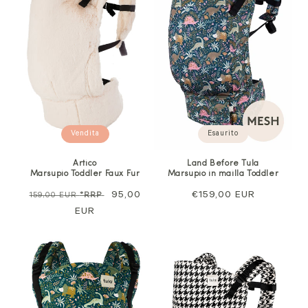
Vendita
Esaurito
Artico
Land Before Tula
Marsupio Toddler Faux Fur
Marsupio in mailla Toddler
Prezzo
Prezzo
95,00
Prezzo
€159,00 EUR
159,00 EUR
*RRP
normale
EUR
di
normale
vendita