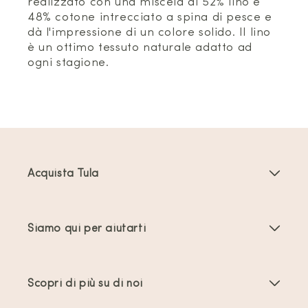
realizzato con una miscela di 52% lino e
48% cotone intrecciato a spina di pesce e
dà l'impressione di un colore solido. Il lino
è un ottimo tessuto naturale adatto ad
ogni stagione.
Acquista Tula
Marsupi Neonati
Siamo qui per aiutarti
Marsupi Toddler
Istruzioni del prodotto
Accessori per marsupi
Scopri di più su di noi
Domande frequenti
Più venduti