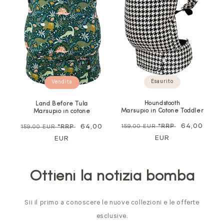
Esaurito
Vendita
Houndstooth
Land Before Tula
Marsupio in Cotone Toddler
Marsupio in cotone
Prezzo
Prezzo
64,00
Prezzo
Prezzo
64,00
159,00 EUR
*RRP
159,00 EUR
*RRP
normale
EUR
di
normale
EUR
di
vendita
vendita
Ottieni la notizia bomba
Sii il primo a conoscere le nuove collezioni e le offerte
esclusive.