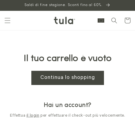
Vai al
Saldi di fine stagione. Sconti fino al 60%.
contenuto
Carrello
Il tuo carrello è vuoto
Continua lo shopping
Hai un account?
Effettua
il login
per effettuare il check-out più velocemente.