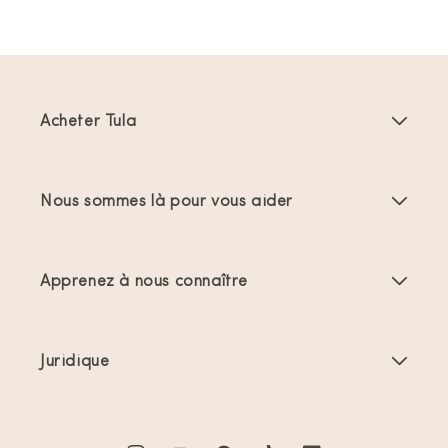
Acheter Tula
Porte-bébés
Nous sommes là pour vous aider
Porte-bambins
Instructions produit
Accessoires Porte-bébés
Apprenez à nous connaître
FAQs
Meilleures ventes
À propos de nous
Nous contacter
Offres et promotions
Juridique
À propos du portage
Expéditions et retours
Conditions générales
Commentaires
Entretien des produits