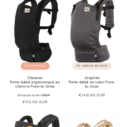
En promotion
En rupture de stock
Obsidian
Graphite
Porte-bébé ergonomique en
Porte-bébé en coton Free-
chanvre Free-to-Grow
to-Grow
Prix
Prix
Prix
€149,00 EUR
€149,00 EUR
*RRP
normal
€112,00 EUR
de
normal
vente