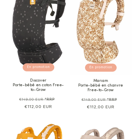
En promotion
En promotion
Discover
Mariam
Porte-bébé en coton Free-
Porte-bébé en chanvre
to-Grow
Free-to-Grow
Prix
Prix
Prix
Prix
€149,00 EUR
*RRP
€149,00 EUR
*RRP
normal
€112,00 EUR
de
normal
€112,00 EUR
de
vente
vente