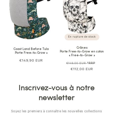
En rupture de stock
Crânes
Coast Land Before Tula
Porte Free-to-Grow en coton
Porte Free-to-Grow »
« Free-to-Grow »
Prix
€149,90 EUR
Prix
Prix
€149,00 EUR
*RRP
normal
normal
€112,00 EUR
de
vente
Inscrivez-vous à notre
newsletter
Soyez les premiers à connaître les nouvelles collections