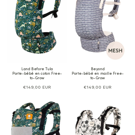
Land Before Tula
Beyond
Porte-bébé en coton Free-
Porte-bébé en maille Free-
to-Grow
to-Grow
Prix
€149,00 EUR
Prix
€149,00 EUR
normal
normal