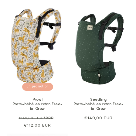
En promotion
Prowl
Seedling
Porte-bébé en coton Free-
Porte-bébé en coton Free-
to-Grow
to-Grow
Prix
Prix
Prix
€149,00 EUR
€149,00 EUR
*RRP
normal
€112,00 EUR
de
normal
vente