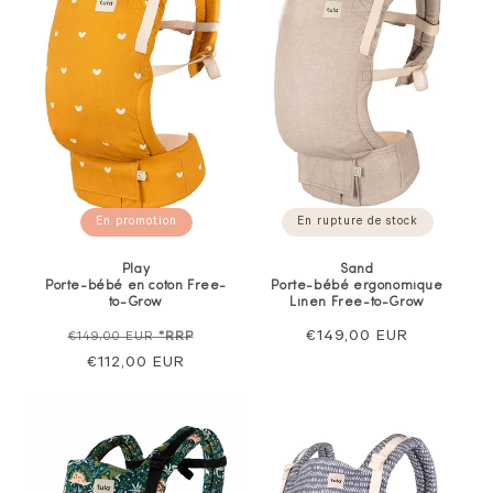
En rupture de stock
En promotion
Sand
Play
Porte-bébé ergonomique
Porte-bébé en coton Free-
Linen Free-to-Grow
to-Grow
Prix
€149,00 EUR
Prix
Prix
€149,00 EUR
*RRP
normal
normal
€112,00 EUR
de
vente