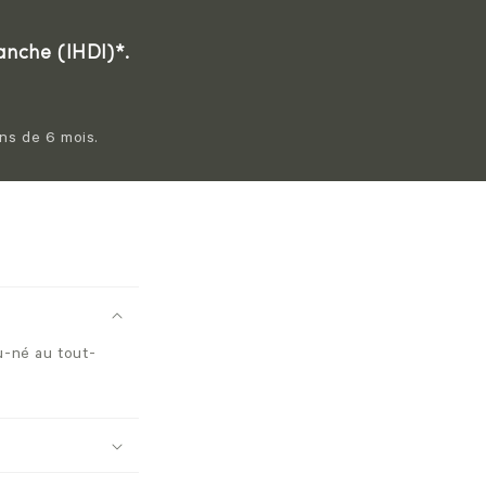
Hanche (IHDI)*.
ins de 6 mois.
u-né au tout-