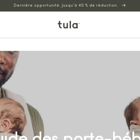
Dernière opportunité. Jusqu'à 40 % de réduction.
ide des porte-bé