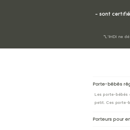
- sont certifi
*L'IHDI ne dé
Porte-bébés ré
Les porte-bébés q
petit. Ces porte-
Porteurs pour e