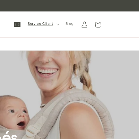
Se
Panier
Service Client
Blog
connecter
bés