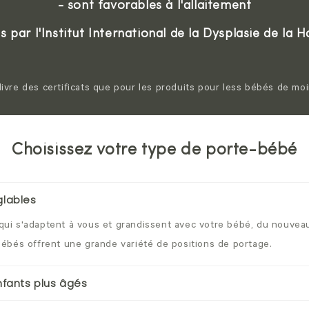
- sont favorables à l'allaitement
és par l'Institut International de la Dysplasie de la 
livre des certificats que pour les produits pour less bébés de mo
Choisissez votre type de porte-bébé
glables
ui s'adaptent à vous et grandissent avec votre bébé, du nouvea
bébés offrent une grande variété de positions de portage.
nfants plus âgés