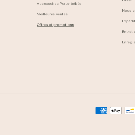
FAQs
Accessoires Porte-bébés
Nous c
Meilleures ventes
Expédit
Offres et promotions
Entreti
Enregi
Modes
de
paiement