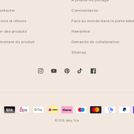
À propos du portage
ontacter
Commentaires
ions et retours
Face au monde dans le porte-bébé
en des produits
Newsletter
strement du produit
Demande de collaboration
Sitemap
Instagram
YouTube
Pinterest
TikTok
Facebook
© 2026,
Baby Tula