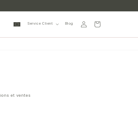
Se
Panier
Service Client
Blog
connecter
tions et ventes