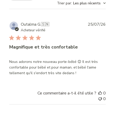
Trier par
:
Les plus récents
Publ
Outalma G.
🇸🇳
25/07/26
date
Acheteur vérifié
Magnifique et très confortable
Nous adorons notre nouveau porte-bébé 😊 Il est très
confortable pour bébé et pour maman, et bébé l'aime
tellement qu'il s'endort très vite dedans !
Ce commentaire a-t-il été utile ?
0
0