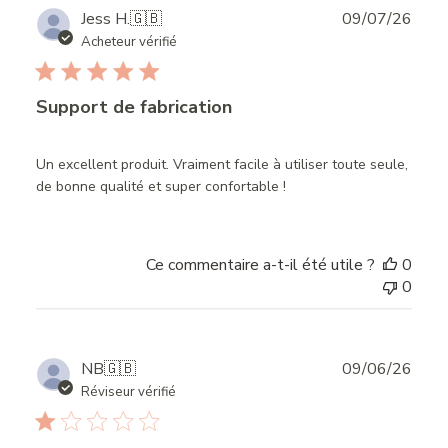
Publ
Jess H.
🇬🇧
09/07/26
date
Acheteur vérifié
Support de fabrication
Un excellent produit. Vraiment facile à utiliser toute seule,
de bonne qualité et super confortable !
Ce commentaire a-t-il été utile ?
0
0
Publ
NB
🇬🇧
09/06/26
date
Réviseur vérifié