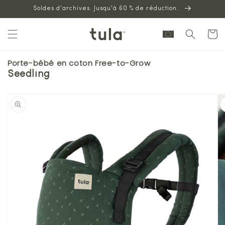
Aller au
Soldes d'archives. Jusqu'à 60 % de réduction.
contenu
Panier
Porte-bébé en coton Free-to-Grow
Seedling
Passer à
l'information
sur les
produits