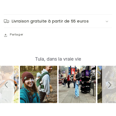
Livraison gratuite à partir de 55 euros
Partager
S
Slide
Tula, dans la vraie vie
controls
l
i
d
e
s
h
o
w