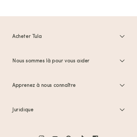
Acheter Tula
Porte-bébés
Nous sommes là pour vous aider
Porte-bambins
Instructions produit
Accessoires Porte-bébés
Apprenez à nous connaître
FAQs
Meilleures ventes
À propos de nous
Nous contacter
Offres et promotions
Juridique
À propos du portage
Expéditions et retours
Conditions générales
Commentaires
Entretien des produits