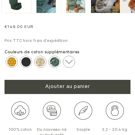
une
un
fenêtre
fe
modale
mo
Prix
€149,00 EUR
normal
Prix TTC hors frais d'expédition
Couleurs de coton supplémentaires
Ajouter au panier
100% coton
Du nouveau-né
Souple
3,2 - 20,4 kg