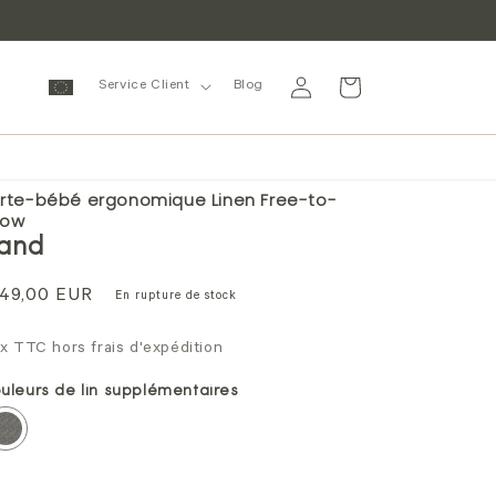
Se
Panier
Service Client
Blog
connecter
rte-bébé ergonomique Linen Free-to-
row
and
ix
49,00 EUR
En rupture de stock
rmal
ix TTC hors frais d'expédition
uleurs de lin supplémentaires