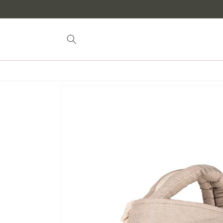
Aller au
contenu
Passer à
l'information
sur les
produits