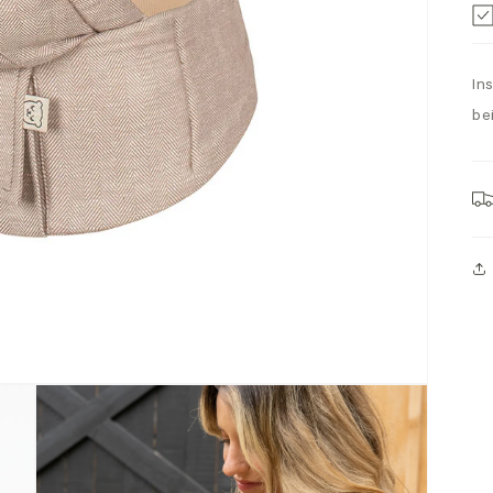
In
be