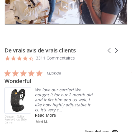
De vrais avis de vrais clients
Carousel
arrows
Reviews
4.7
3311 Commentaires
carousel
star
rating
5.0
15/08/25
star
Wonderful
rating
We love our carrier! We
bought it for our 2 month old
and it fits him and us well. I
like how highly adjustable it
is. It's very c...
Read More
Discover - Cotton
Free-to-Grow Baby
Meri M.
Carrier
Propulsé par