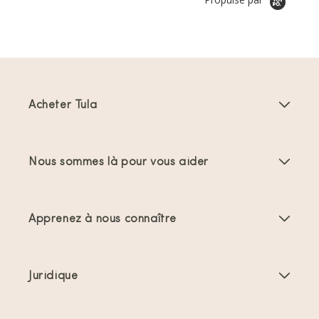
Acheter Tula
Porte-bébés
Nous sommes là pour vous aider
Porte-bambins
Instructions produit
Accessoires Porte-bébés
Apprenez à nous connaître
FAQs
Meilleures ventes
À propos de nous
Nous contacter
Offres et promotions
Juridique
À propos du portage
Expéditions et retours
Conditions générales