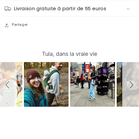
Livraison gratuite à partir de 55 euros
Partager
S
Slide
Tula, dans la vraie vie
controls
l
i
d
e
s
h
o
w