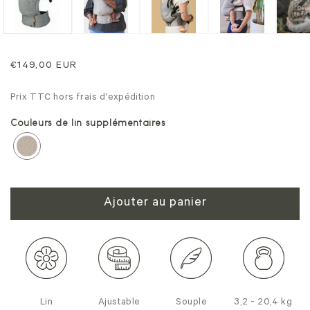
un
une
fe
fenêtre
mo
modale
Prix
€149,00 EUR
normal
Prix TTC hors frais d'expédition
Couleurs de lin supplémentaires
Ajouter au panier
Lin
Ajustable
Souple
3,2 - 20,4 kg