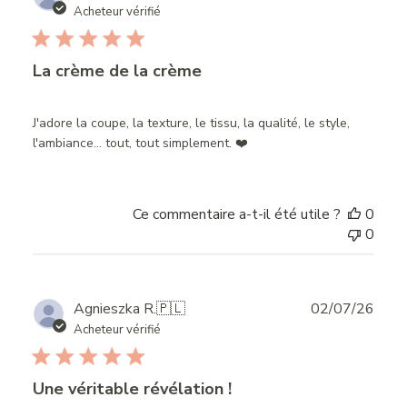
date
Acheteur vérifié
La crème de la crème
J'adore la coupe, la texture, le tissu, la qualité, le style,
l'ambiance… tout, tout simplement. ❤️
Ce commentaire a-t-il été utile ?
0
0
Publ
Agnieszka R.
🇵🇱
02/07/26
date
Acheteur vérifié
Une véritable révélation !