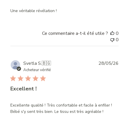
Une véritable révélation !
Ce commentaire a-t-il été utile ?
0
0
Publ
Svetla S.
🇧🇬
28/05/26
date
Acheteur vérifié
Excellent !
Excellente qualité ! Très confortable et facile à enfiler !
Bébé s'y sent très bien. Le tissu est très agréable !