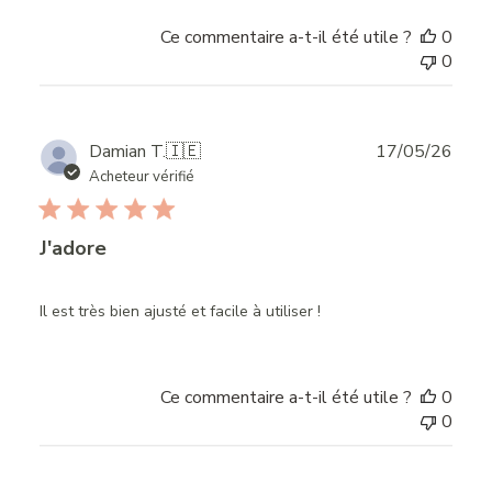
Ce commentaire a-t-il été utile ?
0
0
Publ
Damian T.
🇮🇪
17/05/26
date
Acheteur vérifié
J'adore
Il est très bien ajusté et facile à utiliser !
Ce commentaire a-t-il été utile ?
0
0