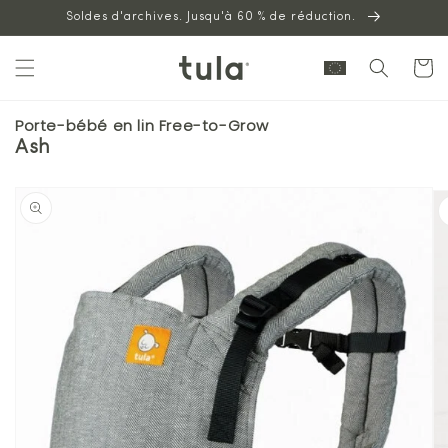
Aller au
Soldes d'archives. Jusqu'à 60 % de réduction.
contenu
Panier
Porte-bébé en lin Free-to-Grow
Ash
Passer à
l'information
sur les
produits