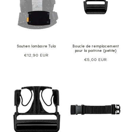
Soutien lombaire Tula
Boucle de remplacement
pour la poitrine (petite)
Prix
€12,90 EUR
Prix
€5,00 EUR
normal
normal