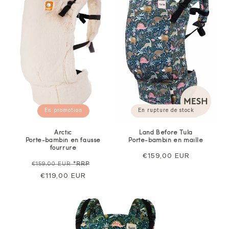
En promotion
En rupture de stock
Arctic
Land Before Tula
Porte-bambin en fausse
Porte-bambin en maille
fourrure
Prix
€159,00 EUR
Prix
Prix
€159,00 EUR
*RRP
normal
normal
€119,00 EUR
de
vente