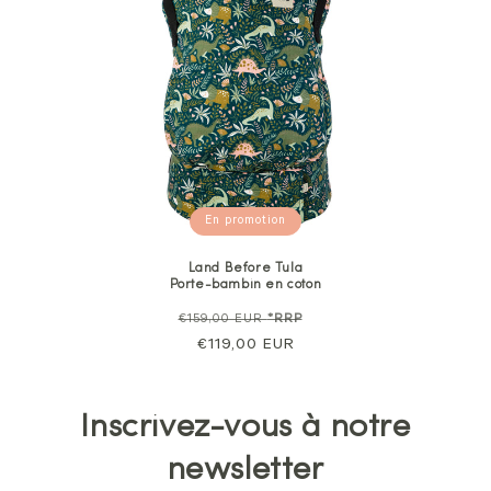
En promotion
Land Before Tula
Porte-bambin en coton
Prix
Prix
€159,00 EUR
*RRP
normal
€119,00 EUR
de
vente
Inscrivez-vous à notre
newsletter