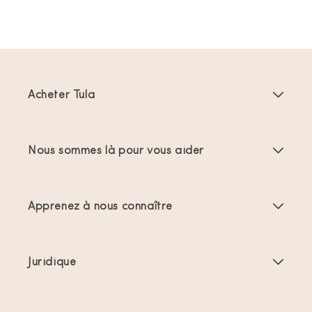
Acheter Tula
Porte-bébés
Nous sommes là pour vous aider
Porte-bambins
Instructions produit
Accessoires Porte-bébés
Apprenez à nous connaître
FAQs
Meilleures ventes
À propos de nous
Nous contacter
Offres et promotions
Juridique
À propos du portage
Expéditions et retours
Conditions générales
Commentaires