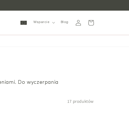
Zaloguj
Wózek
Wsparcie
Blog
się
eniami. Do wyczerpania
17 produktów