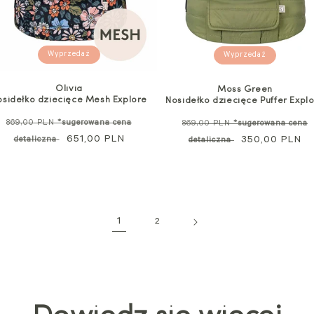
Wyprzedaż
Wyprzedaż
Olivia
Moss Green
osidełko dziecięce Mesh Explore
Nosidełko dziecięce Puffer Expl
Cena
Cena
869,00 PLN
*sugerowana cena
869,00 PLN
*sugerowana cena
standardowa
Cena
651,00 PLN
standardowa
Cena
350,00 PLN
detaliczna
detaliczna
promocyjna
promocyjna
1
2