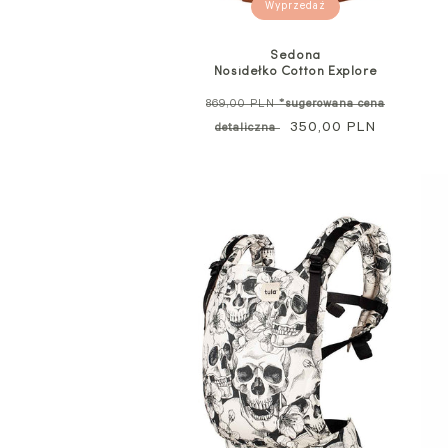
Wyprzedaż
Sedona
Nosidełko Cotton Explore
Cena
869,00 PLN
*sugerowana cena
standardowa
Cena
350,00 PLN
detaliczna
promocyjna