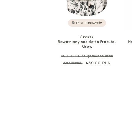
Brak w magazynie
Czaszki
Bawełniany nosidełko Free-to-
N
Grow
Cena
651,00 PLN
*sugerowana cena
standardowa
Cena
489,00 PLN
detaliczna
promocyjna