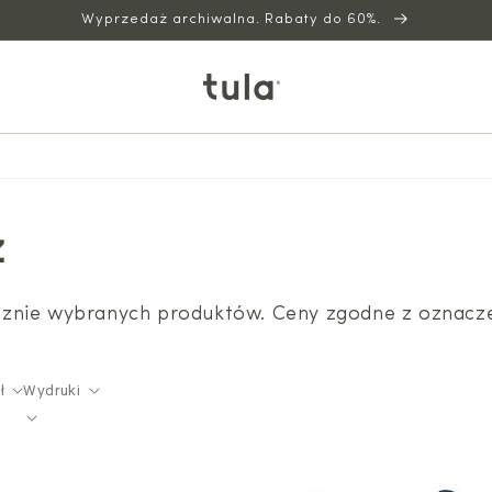
Wyprzedaż archiwalna. Rabaty do 60%.
ż
cznie wybranych produktów. Ceny zgodne z oznacz
ł
Wydruki