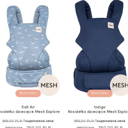
Wyprzedaż
Wyprzedaż
Salt Air
Indigo
osidełko dziecięce Mesh Explore
Nosidełko dziecięce Mesh Explo
Cena
Cena
869,00 PLN
*sugerowana cena
869,00 PLN
*sugerowana cena