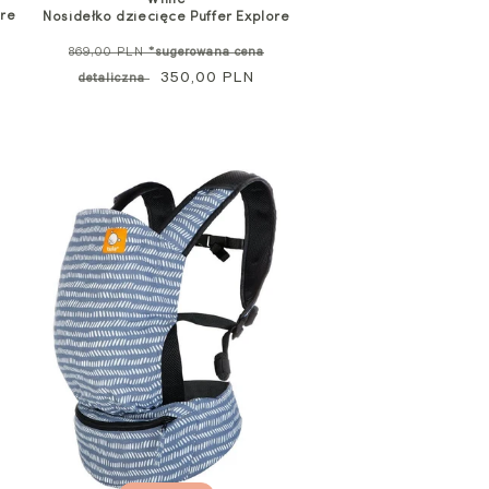
ore
Nosidełko dziecięce Puffer Explore
Cena
869,00 PLN
*sugerowana cena
standardowa
Cena
350,00 PLN
detaliczna
promocyjna