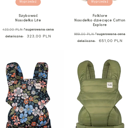
Wyprzedaż
Wyprzedaż
Szybować
Folklore
Nosidełko Lite
Nosidełko dziecięce Cotton
Explore
Cena
433,00 PLN
*sugerowana cena
Cena
869,00 PLN
*sugerowana cena
standardowa
Cena
323,00 PLN
detaliczna
standardowa
Cena
651,00 PLN
detaliczna
promocyjna
promocyjna