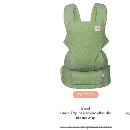
Wyprzedaż
Basil
Linen Explore Nosidełko dla
N
niemowląt
Cena
869,00 PLN
*sugerowana cena