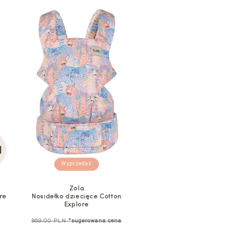
Wyprzedaż
Zola
re
Nosidełko dziecięce Cotton
Explore
Cena
869,00 PLN
*sugerowana cena