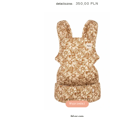
standardowa
Cena
350,00 PLN
detaliczna
promocyjna
Wyprzedaż
Mariam