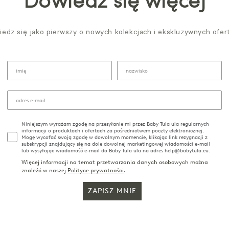
Dowiedz się więcej
edz się jako pierwszy o nowych kolekcjach i ekskluzywnych ofer
Niniejszym wyrażam zgodę na przesyłanie mi przez Baby Tula ula regularnych
informacji o produktach i ofertach za pośrednictwem poczty elektronicznej.
Mogę wycofać swoją zgodę w dowolnym momencie, klikając link rezygnacji z
subskrypcji znajdujący się na dole dowolnej marketingowej wiadomości e-mail
lub wysyłając wiadomość e-mail do Baby Tula ula na adres help@babytula.eu.
Więcej informacji na temat przetwarzania danych osobowych można
znaleźć w naszej
Polityce prywatności
.
ZAPISZ MNIE