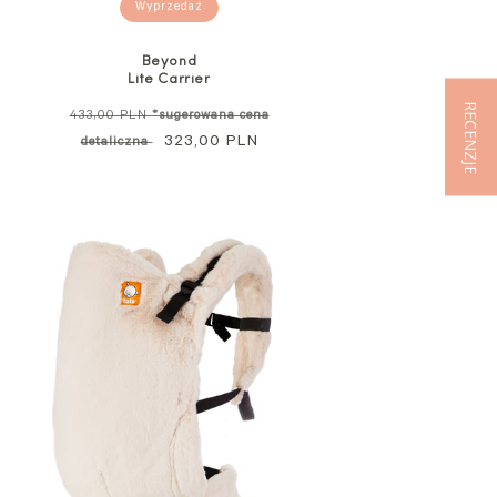
Wyprzedaż
Beyond
Lite Carrier
RECENZJE
Cena
433,00 PLN
*sugerowana cena
standardowa
Cena
323,00 PLN
detaliczna
promocyjna