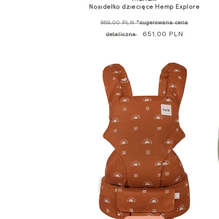
Nosidełko dziecięce Hemp Explore
Cena
869,00 PLN
*sugerowana cena
standardowa
Cena
651,00 PLN
detaliczna
promocyjna