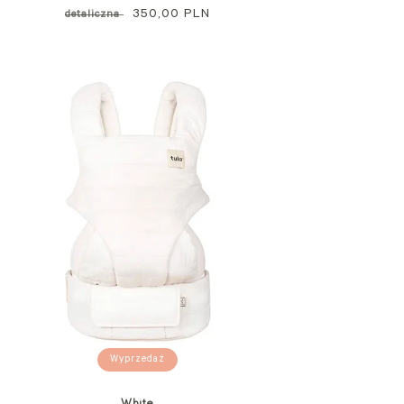
standardowa
Cena
350,00 PLN
detaliczna
promocyjna
Wyprzedaż
White