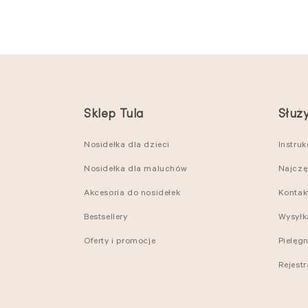
Sklep Tula
Służ
Nosidełka dla dzieci
Instru
Nosidełka dla maluchów
Najczę
Akcesoria do nosidełek
Kontak
Bestsellery
Wysyłk
Oferty i promocje
Pielęg
Rejest