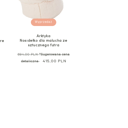
Wyprzedaż
Arktyka
Nosidełko dla malucha ze
ore
sztucznego futra
Cena
694,00 PLN
*Sugerowana cena
regularna
Cena
415,00 PLN
detaliczna
promocyjna