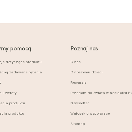
ymy pomocą
Poznaj nas
kcje dotyczące produktu
O nas
ściej zadawane pytania
O noszeniu dzieci
t
Recenzje
a i zwroty
Przodem do świata w nosidełku Ex
nacja produktu
Newsletter
racja produktu
Wniosek o współpracę
Sitemap