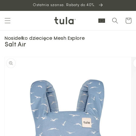
Ostatnia szansa. Rabaty do 40%.
do
treści
Wózek
Nosidełko dziecięce Mesh Explore
Salt Air
Przejdź
do
informacji
o
produkcie