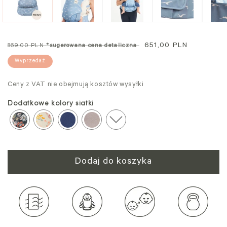
modalnym
mo
Cena
Cena
651,00 PLN
869,00 PLN
*sugerowana cena detaliczna
standardowa
promocyjna
Wyprzedaż
Ceny z VAT nie obejmują kosztów wysyłki
Dodatkowe kolory siatki
Dodaj do koszyka