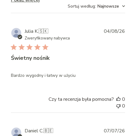
Pokaż więcej
Sortuj według
:
Najnowsze
Publ
Julia K.
🇸🇰
04/08/26
date
Zweryfikowany nabywca
Świetny nośnik
Bardzo wygodny i łatwy w użyciu
Czy ta recenzja była pomocna?
0
0
Publ
Daniel C.
🇧🇪
07/07/26