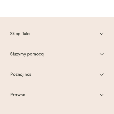
Sklep Tula
Nosidełka dla dzieci
Służymy pomocą
Nosidełka dla maluchów
Instrukcje dotyczące produktu
Akcesoria do nosidełek
Poznaj nas
Najczęściej zadawane pytania
Bestsellery
O nas
Kontakt
Oferty i promocje
Prawne
O noszeniu dzieci
Wysyłka i zwroty
Warunki świadczenia usług
Recenzje
Pielęgnacja produktu