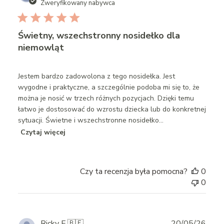
date
Zweryfikowany nabywca
Świetny, wszechstronny nosidełko dla
niemowląt
Jestem bardzo zadowolona z tego nosidełka. Jest
wygodne i praktyczne, a szczególnie podoba mi się to, że
można je nosić w trzech różnych pozycjach. Dzięki temu
łatwo je dostosować do wzrostu dziecka lub do konkretnej
sytuacji. Świetne i wszechstronne nosidełko...
Czytaj więcej
Czy ta recenzja była pomocna?
0
0
Publ
Ricky E.
🇧🇪
20/05/26