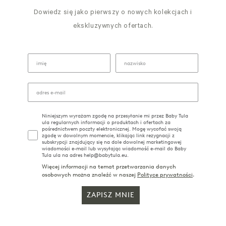
Dowiedz się jako pierwszy o nowych kolekcjach i
ekskluzywnych ofertach.
Niniejszym wyrażam zgodę na przesyłanie mi przez Baby Tula
ula regularnych informacji o produktach i ofertach za
pośrednictwem poczty elektronicznej. Mogę wycofać swoją
zgodę w dowolnym momencie, klikając link rezygnacji z
subskrypcji znajdujący się na dole dowolnej marketingowej
wiadomości e-mail lub wysyłając wiadomość e-mail do Baby
Tula ula na adres help@babytula.eu.
Więcej informacji na temat przetwarzania danych
osobowych można znaleźć w naszej
Polityce prywatności
.
ZAPISZ MNIE