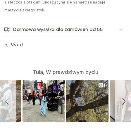
siateczka z ptakami unoszącymi się na wietrze nadaje
marzycielskiego stylu.
Darmowa wysyłka dla zamówień od 55
Udział
S
Slide
Tula, W prawdziwym życiu
controls
l
i
d
e
s
h
o
w