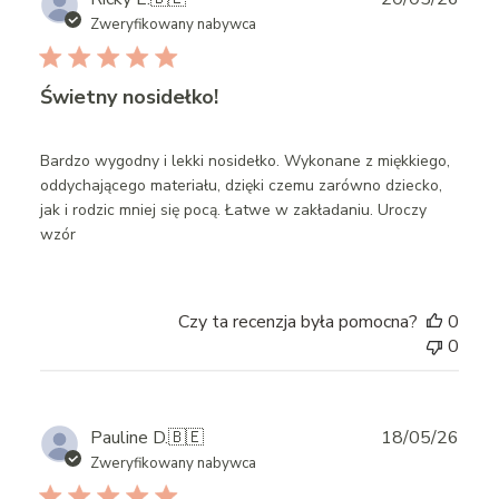
date
Zweryfikowany nabywca
Świetny nosidełko!
Bardzo wygodny i lekki nosidełko. Wykonane z miękkiego,
oddychającego materiału, dzięki czemu zarówno dziecko,
jak i rodzic mniej się pocą. Łatwe w zakładaniu. Uroczy
wzór
Czy ta recenzja była pomocna?
0
0
Publ
Pauline D.
🇧🇪
18/05/26
date
Zweryfikowany nabywca