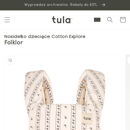
Wyprzedaż archiwalna. Rabaty do 60%.
do
treści
Wózek
Nosidełko dziecięce Cotton Explore
Folklor
Przejdź
do
informacji
o
produkcie