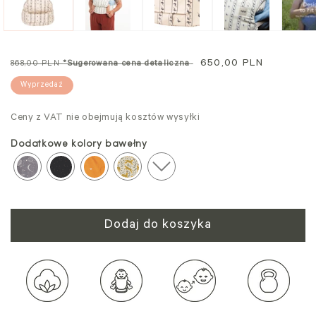
modalnym
mo
Cena
Cena
650,00 PLN
868,00 PLN
*Sugerowana cena detaliczna
regularna
promocyjna
Wyprzedaż
Ceny z VAT nie obejmują kosztów wysyłki
Dodatkowe kolory bawełny
Dodaj do koszyka