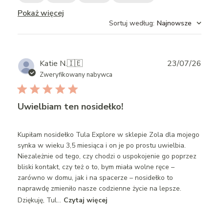
Pokaż więcej
Sortuj według
:
Najnowsze
Publ
Katie N.
🇮🇪
23/07/26
date
Zweryfikowany nabywca
Uwielbiam ten nosidełko!
Kupiłam nosidełko Tula Explore w sklepie Zola dla mojego
synka w wieku 3,5 miesiąca i on je po prostu uwielbia.
Niezależnie od tego, czy chodzi o uspokojenie go poprzez
bliski kontakt, czy też o to, bym miała wolne ręce –
zarówno w domu, jak i na spacerze – nosidełko to
naprawdę zmieniło nasze codzienne życie na lepsze.
Dziękuję, Tul...
Czytaj więcej