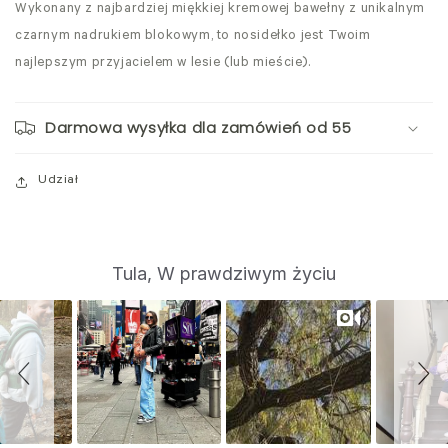
Wykonany z najbardziej miękkiej kremowej bawełny z unikalnym
czarnym nadrukiem blokowym, to nosidełko jest Twoim
najlepszym przyjacielem w lesie (lub mieście).
Darmowa wysyłka dla zamówień od 55
Udział
S
Slide
Tula, W prawdziwym życiu
controls
l
i
d
e
s
h
o
w