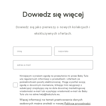
Dowiedz się więcej
Dowiedz się jako pierwszy o nowych kolekcjach i
ekskluzywnych ofertach.
Niniejszym wyrażam zgodę na przesyłanie mi przez Baby Tula
ula regularnych informacji o produktach i ofertach za
pośrednictwem poczty elektronicznej. Mogę wycofać swoją
zgodę w dowolnym momencie, klikając link rezygnacji z
subskrypcji znajdujący się na dole dowolnej marketingowej
wiadomości e-mail lub wysyłając wiadomość e-mail do Baby
Tula ula na adres help@babytula.eu.
Więcej informacji na temat przetwarzania danych
osobowych można znaleźć w naszej
Polityce prywatności
.