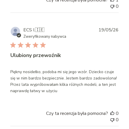
Czy ta recenzja była pomocna?
1
0
Publ
ECS I.
🇮🇪
19/05/26
date
Zweryfikowany nabywca
Ulubiony przewoźnik
Piękny nosidełko, podoba mi się jego wzór. Dziecko czuje
się w nim bardzo bezpiecznie. Jestem bardzo zadowolona!
Przez lata wypróbowałam kilka różnych modeli, a ten jest
naprawdę łatwy w użyciu
Czy ta recenzja była pomocna?
0
0