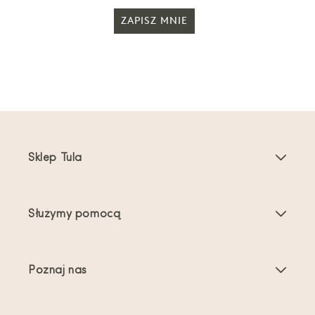
ZAPISZ MNIE
Sklep Tula
Nosidełka dla dzieci
Służymy pomocą
Nosidełka dla maluchów
Instrukcje dotyczące produktu
Akcesoria do nosidełek
Poznaj nas
Najczęściej zadawane pytania
Bestsellery
O nas
Kontakt