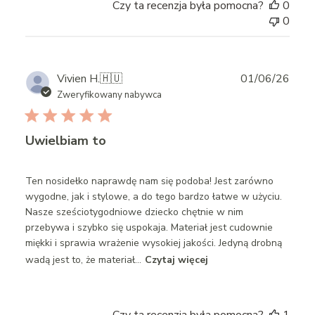
Czy ta recenzja była pomocna?
0
0
Publ
Vivien H.
🇭🇺
01/06/26
date
Zweryfikowany nabywca
Uwielbiam to
Ten nosidełko naprawdę nam się podoba! Jest zarówno
wygodne, jak i stylowe, a do tego bardzo łatwe w użyciu.
Nasze sześciotygodniowe dziecko chętnie w nim
przebywa i szybko się uspokaja. Materiał jest cudownie
miękki i sprawia wrażenie wysokiej jakości. Jedyną drobną
wadą jest to, że materiał...
Czytaj więcej