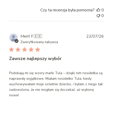
Czy ta recenzja była pomocna?
0
0
Publ
Merit F.
🇪🇪
22/07/26
date
Zweryfikowany nabywca
Zawsze najlepszy wybór
Podobają mi się wzory marki Tula – dzięki nim nosidełka są
naprawdę wyjątkowe. Miałam nosidełko Tula, kiedy
wychowywałam moje ostatnie dziecko, i byłam z niego tak
zadowolona, że nie mogłam się doczekać, aż wybiorę
nowe!