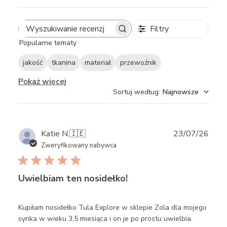
Filtry
Search
Popularne tematy
reviews
jakość
tkanina
materiał
przewoźnik
Pokaż więcej
Sortuj według
:
Najnowsze
Publ
Katie N.
🇮🇪
23/07/26
date
Zweryfikowany nabywca
Uwielbiam ten nosidełko!
Kupiłam nosidełko Tula Explore w sklepie Zola dla mojego
synka w wieku 3,5 miesiąca i on je po prostu uwielbia.