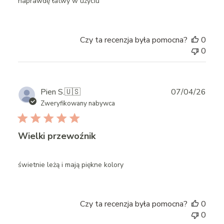
naprawdę łatwy w użyciu
Czy ta recenzja była pomocna?
0
0
Publ
Pien S.
🇺🇸
07/04/26
date
Zweryfikowany nabywca
Wielki przewoźnik
świetnie leżą i mają piękne kolory
Czy ta recenzja była pomocna?
0
0