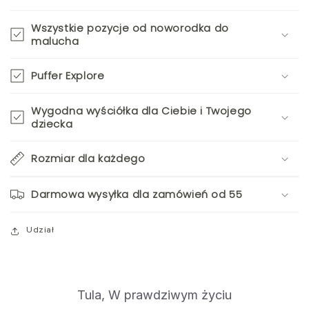
Wszystkie pozycje od noworodka do
malucha
Puffer Explore
Wygodna wyściółka dla Ciebie i Twojego
dziecka
Rozmiar dla każdego
Darmowa wysyłka dla zamówień od 55
Udział
S
Slide
Tula, W prawdziwym życiu
controls
l