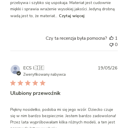
przebywa i szybko się uspokaja. Materiał jest cudownie
miękki i sprawia wrażenie wysokiej jakości. Jedyną drobną
wadą jest to, że materiał...
Czytaj więcej
Czy ta recenzja była pomocna?
1
0
Publ
ECS I.
🇮🇪
19/05/26
date
Zweryfikowany nabywca
Ulubiony przewoźnik
Piękny nosidełko, podoba mi się jego wzór. Dziecko czuje
się w nim bardzo bezpiecznie. Jestem bardzo zadowolona!
Przez lata wypróbowałam kilka różnych modeli, a ten jest