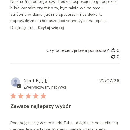
Niezależnie od tego, czy chodzi o uspokojenie go poprzez
bliski kontakt, czy też o to, bym miała wolne ręce –
zarówno w domu, jak i na spacerze – nosidełko to
naprawdę zmieniło nasze codzienne życie na lepsze.
Dziękuję, Tul...
Czytaj więcej
Czy ta recenzja była pomocna?
0
0
Publ
Merit F.
🇪🇪
22/07/26
date
Zweryfikowany nabywca
Zawsze najlepszy wybór
Podobają mi się wzory marki Tula – dzięki nim nosidełka są
naprawdę wyjątkowe. Miałam nosidełko Tula, kiedy