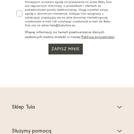
Niniejszym wyrażam zgodę na przesyłanie mi przez Baby Tula
ula regularnych informacji o produktach i ofertach za
pośrednictwem poczty elektronicznej. Mogę wycofać swoją
zgodę w dowolnym momencie, klikając link rezygnacji z
subskrypcji znajdujący się na dole dowolnej marketingowej
wiadomości e-mail lub wysyłając wiadomość e-mail do Baby
Tula ula na adres help@babytula.eu.
Więcej informacji na temat przetwarzania danych
osobowych można znaleźć w naszej
Polityce prywatności
.
ZAPISZ MNIE
Sklep Tula
Nosidełka dla dzieci
Służymy pomocą