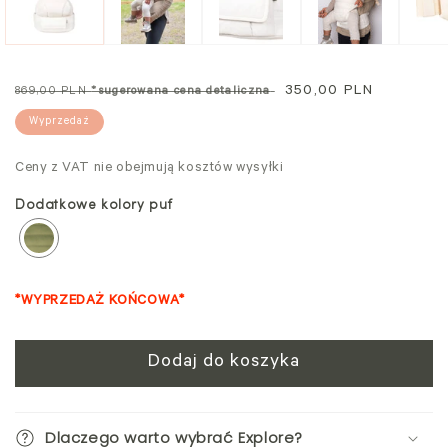
modalnym
mo
Cena
Cena
350,00 PLN
869,00 PLN
*sugerowana cena detaliczna
standardowa
promocyjna
Wyprzedaż
Ceny z VAT nie obejmują kosztów wysyłki
Dodatkowe kolory puf
*WYPRZEDAŻ KOŃCOWA*
Dodaj do koszyka
Dlaczego warto wybrać Explore?