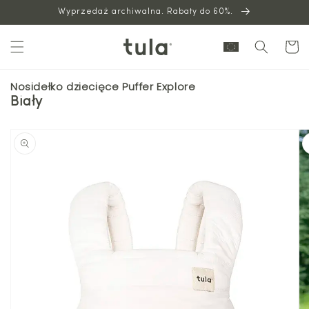
Wyprzedaż archiwalna. Rabaty do 60%.
do
treści
Wózek
Nosidełko dziecięce Puffer Explore
Biały
Przejdź
do
informacji
o
produkcie