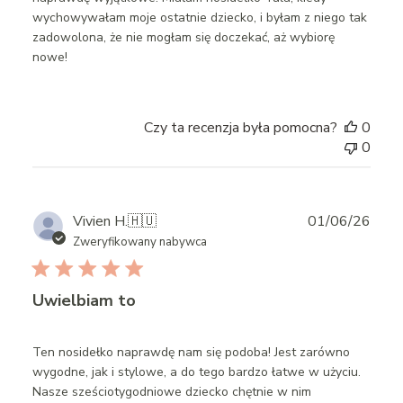
wychowywałam moje ostatnie dziecko, i byłam z niego tak
zadowolona, że nie mogłam się doczekać, aż wybiorę
nowe!
Czy ta recenzja była pomocna?
0
0
Publ
Vivien H.
🇭🇺
01/06/26
date
Zweryfikowany nabywca
Uwielbiam to
Ten nosidełko naprawdę nam się podoba! Jest zarówno
wygodne, jak i stylowe, a do tego bardzo łatwe w użyciu.
Nasze sześciotygodniowe dziecko chętnie w nim