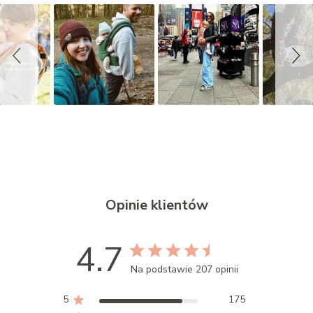
i
d
e
s
h
o
w
Opinie klientów
4.7
Na podstawie 207 opinii
5
175