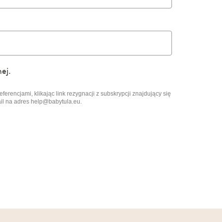
ej.
rencjami, klikając link rezygnacji z subskrypcji znajdujący się
il na adres help@babytula.eu.