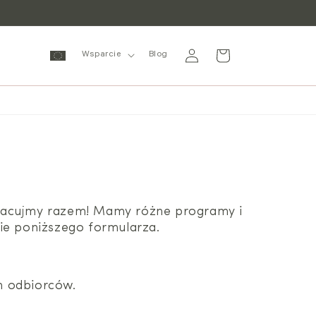
Zaloguj
Wózek
Wsparcie
Blog
się
Pracujmy razem! Mamy różne programy i
ie poniższego formularza.
ch odbiorców.