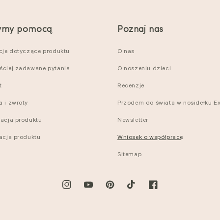
ymy pomocą
Poznaj nas
kcje dotyczące produktu
O nas
ściej zadawane pytania
O noszeniu dzieci
t
Recenzje
a i zwroty
Przodem do świata w nosidełku Ex
nacja produktu
Newsletter
racja produktu
Wniosek o współpracę
Sitemap
Instagram
YouTube
Pinterest
TikTok
Facebook