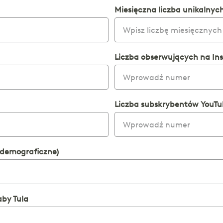
Miesięczna liczba unikalnyc
Liczba obserwujących na In
Liczba subskrybentów YouT
 demograficzne)
by Tula