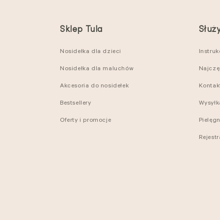
Sklep Tula
Służ
Nosidełka dla dzieci
Instru
Nosidełka dla maluchów
Najczę
Akcesoria do nosidełek
Kontak
Bestsellery
Wysyłk
Oferty i promocje
Pielęg
Rejest