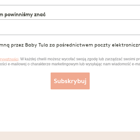
iem powinniśmy znać
ną przez Baby Tula za pośrednictwem poczty elektroniczn
prywatności
. W każdej chwili możesz wycofać swoją zgodę lub zarządzać swoimi prefe
ości e-mailowej o charakterze marketingowym lub wysyłając nam wiadomość e-ma
Subskrybuj