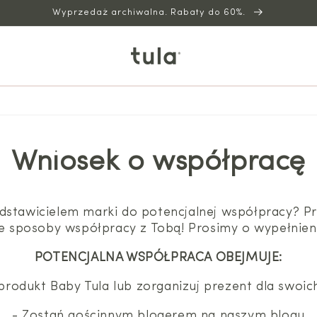
Wyprzedaż archiwalna. Rabaty do 60%.
Wniosek o współpracę
zedstawicielem marki do potencjalnej współpracy? 
e sposoby współpracy z Tobą! Prosimy o wypełnien
POTENCJALNA WSPÓŁPRACA OBEJMUJE:
produkt Baby Tula lub zorganizuj prezent dla swoi
- Zostań gościnnym blogerem na naszym blogu