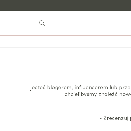
do
treści
Jesteś blogerem, influencerem lub pr
chcielibyśmy znaleźć now
- Zrecenzuj 