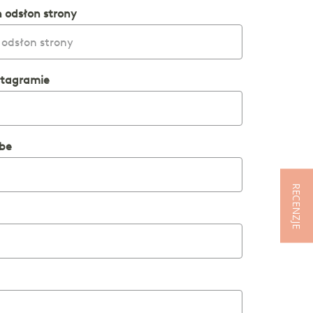
h odsłon strony
stagramie
ube
RECENZJE