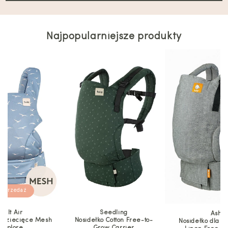
Najpopularniejsze produkty
yprzedaż
Salt Air
Seedling
Ash
o dziecięce Mesh
Nosidełko Cotton Free-to-
Nosidełko dla n