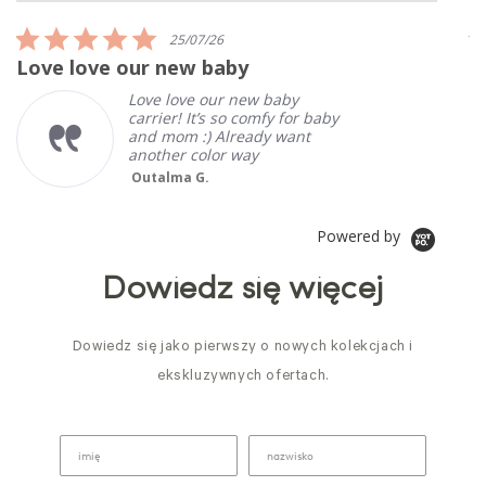
rating
5.0
25/07/26
star
Love love our new baby
I
rating
Love love our new baby
carrier! It’s so comfy for baby
and mom :) Already want
another color way
Outalma G.
Powered by
Dowiedz się więcej
Dowiedz się jako pierwszy o nowych kolekcjach i
ekskluzywnych ofertach.