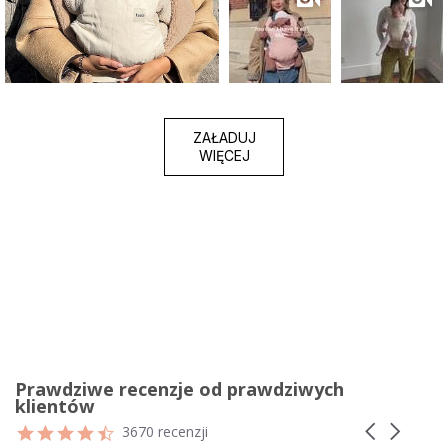
ZAŁADUJ
WIĘCEJ
Prawdziwe recenzje od prawdziwych
klientów
Reviews
4.7
Carousel
3670 recenzji
carousel
star
arrows