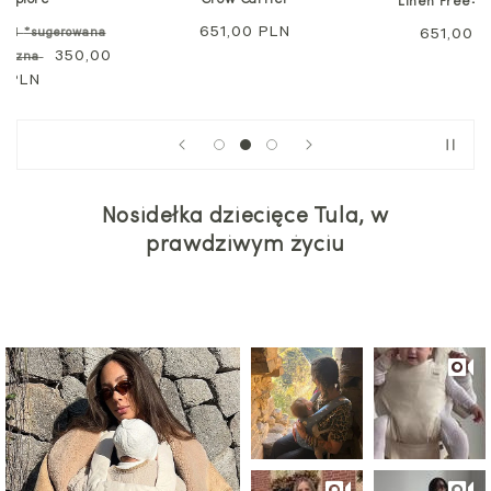
Explore
Grow Carrier
Linen Free-t
Cena
651,00 PLN
PLN
*sugerowana
Cena
651,00 
rdowa
Cena
350,00
regularna
liczna
regularn
PLN
promocyjna
Nosidełka dziecięce Tula, w
prawdziwym życiu