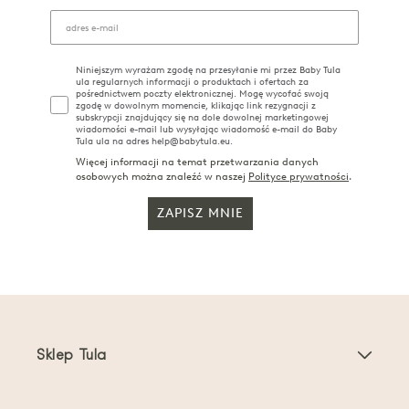
Niniejszym wyrażam zgodę na przesyłanie mi przez Baby Tula
ula regularnych informacji o produktach i ofertach za
pośrednictwem poczty elektronicznej. Mogę wycofać swoją
zgodę w dowolnym momencie, klikając link rezygnacji z
subskrypcji znajdujący się na dole dowolnej marketingowej
wiadomości e-mail lub wysyłając wiadomość e-mail do Baby
Tula ula na adres help@babytula.eu.
Więcej informacji na temat przetwarzania danych
osobowych można znaleźć w naszej
Polityce prywatności
.
ZAPISZ MNIE
Sklep Tula
Nosidełka dla dzieci