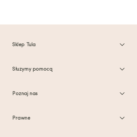
Sklep Tula
Nosidełka dla dzieci
Służymy pomocą
Nosidełka dla maluchów
Instrukcje dotyczące produktu
Akcesoria do nosidełek
Poznaj nas
Najczęściej zadawane pytania
Bestsellery
O nas
Kontakt
Oferty i promocje
Prawne
O noszeniu dzieci
Wysyłka i zwroty
Warunki świadczenia usług