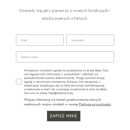
Dowiedz się jako pierwszy o nowych kolekcjach i
ekskluzywnych ofertach.
Niniejszym wyrażam zgodę na przesyłanie mi przez Baby Tula
ula regularnych informacji o produktach i ofertach za
pośrednictwem poczty elektronicznej. Mogę wycofać swoją
zgodę w dowolnym momencie, klikając link rezygnacji z
subskrypcji znajdujący się na dole dowolnej marketingowej
wiadomości e-mail lub wysyłając wiadomość e-mail do Baby
Tula ula na adres help@babytula.eu.
Więcej informacji na temat przetwarzania danych
osobowych można znaleźć w naszej
Polityce prywatności
.
ZAPISZ MNIE