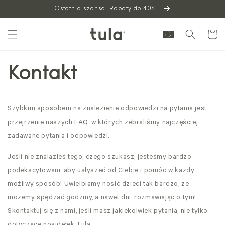
Ostatnia szansa. Rabaty do 40%.
do
treści
Wózek
Kontakt
Szybkim sposobem na znalezienie odpowiedzi na pytania jest
przejrzenie naszych
FAQ
, w których zebraliśmy najczęściej
zadawane pytania i odpowiedzi.
Jeśli nie znalazłeś tego, czego szukasz, jesteśmy bardzo
podekscytowani, aby usłyszeć od Ciebie i pomóc w każdy
możliwy sposób! Uwielbiamy nosić dzieci tak bardzo, że
możemy spędzać godziny, a nawet dni, rozmawiając o tym!
Skontaktuj się z nami, jeśli masz jakiekolwiek pytania, nie tylko