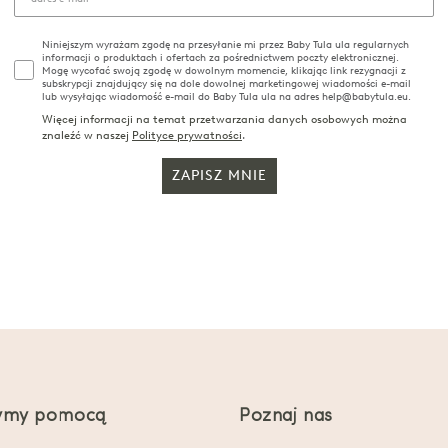
Niniejszym wyrażam zgodę na przesyłanie mi przez Baby Tula ula regularnych
informacji o produktach i ofertach za pośrednictwem poczty elektronicznej.
Mogę wycofać swoją zgodę w dowolnym momencie, klikając link rezygnacji z
subskrypcji znajdujący się na dole dowolnej marketingowej wiadomości e-mail
lub wysyłając wiadomość e-mail do Baby Tula ula na adres help@babytula.eu.
Więcej informacji na temat przetwarzania danych osobowych można
znaleźć w naszej
Polityce prywatności
.
ZAPISZ MNIE
ymy pomocą
Poznaj nas