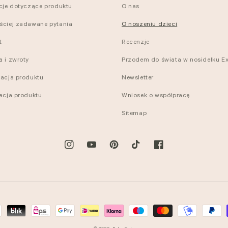
kcje dotyczące produktu
O nas
ściej zadawane pytania
O noszeniu dzieci
t
Recenzje
a i zwroty
Przodem do świata w nosidełku Ex
nacja produktu
Newsletter
racja produktu
Wniosek o współpracę
Sitemap
Instagram
YouTube
Pinterest
TikTok
Facebook