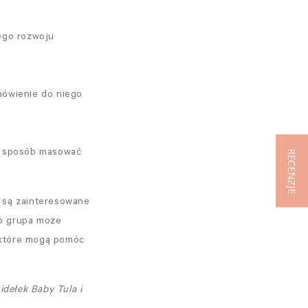
ego rozwoju
mówienie do niego
ny sposób masować
RECENZJE
e są zainteresowane
ub grupa może
 które mogą pomóc
idełek Baby Tula i