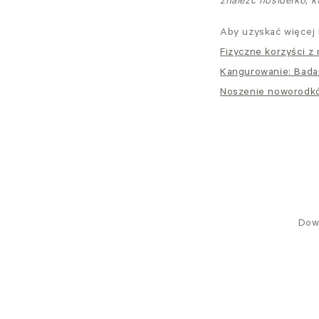
znaleźć nosidełko, kt
Aby uzyskać więcej 
Fizyczne korzyści z 
Kangurowanie: Badan
Noszenie noworodków
Dowi