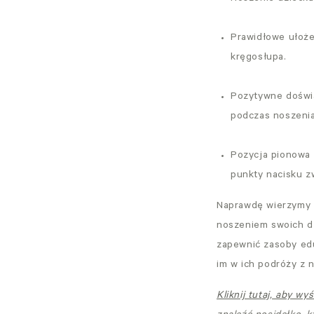
Prawidłowe ułoż
kręgosłupa.
Pozytywne doświa
podczas noszenia
Pozycja pionowa 
punkty nacisku z
Naprawdę wierzymy w
noszeniem swoich dz
zapewnić zasoby edu
im w ich podróży z 
Kliknij tutaj, aby w