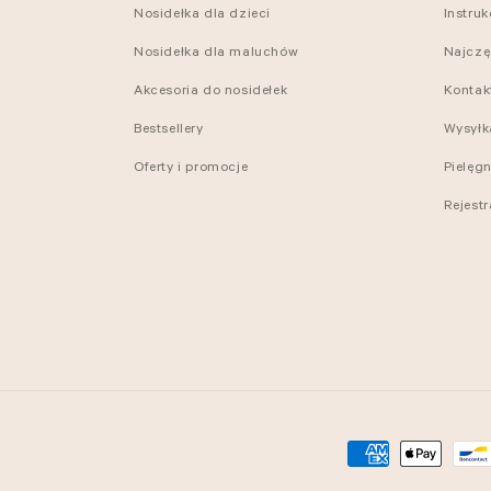
Nosidełka dla dzieci
Instru
Nosidełka dla maluchów
Najczę
Akcesoria do nosidełek
Kontak
Bestsellery
Wysyłk
Oferty i promocje
Pielęg
Rejest
Metody
płatności