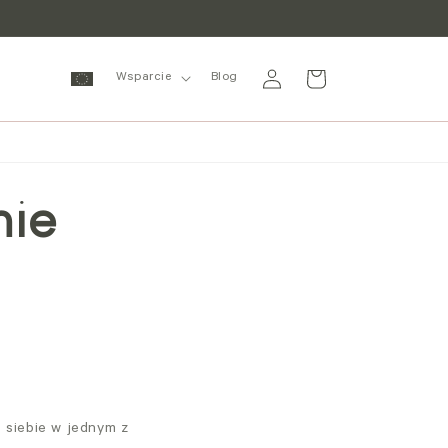
Zaloguj
Wózek
Wsparcie
Blog
się
nie
 siebie w jednym z