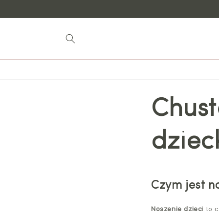
do
treści
Chust
dziec
Czym jest no
Noszenie dzieci
to 