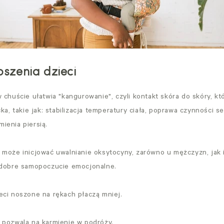
oszenia dzieci
 chuście ułatwia "kangurowanie", czyli kontakt skóra do skóry, kt
cka, takie jak: stabilizacja temperatury ciała, poprawa czynności se
ienia piersią.
 może inicjować uwalnianie oksytocyny, zarówno u mężczyzn, jak i
 dobre samopoczucie emocjonalne.
eci noszone na rękach płaczą mniej.
 pozwala na karmienie w podróży.