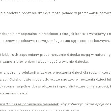
enie podczas noszenia dziecka może pomóc w promowaniu zdrow
dczenia emocjonalne z dzieckiem, takie jak kontakt wzrokowy i 
, stanowią podstawę rozwoju mózgu i umiejętności społecznych.
i lekki ruch zapewniany przez noszenie dziecka mogą w natural
wiązane z trawieniem i wspomagać trawienie dziecka.
 znaczenie edukacji w zakresie noszenia dzieci dla rodzin, któr
ieci. Opiekunowie mogą odkryć, że nauczyciel noszenia dzieci l
kacyjne, wspólne doświadczenia i specjalistyczne umiejętności,
noszeniem dzieci.
yświetlić nasze porównanie nosidełek
, aby zobaczyć różne opcje nos