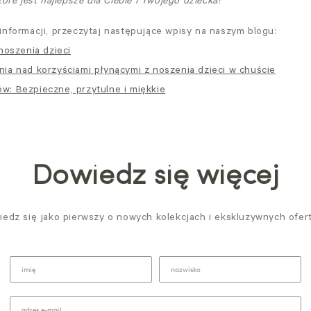
óre jest najlepsze dla Ciebie i Twojego dziecka!
informacji, przeczytaj następujące wpisy na naszym blogu:
noszenia dzieci
ia nad korzyściami płynącymi z noszenia dzieci w chuście
: Bezpieczne, przytulne i miękkie
Dowiedz się więcej
edz się jako pierwszy o nowych kolekcjach i ekskluzywnych ofer