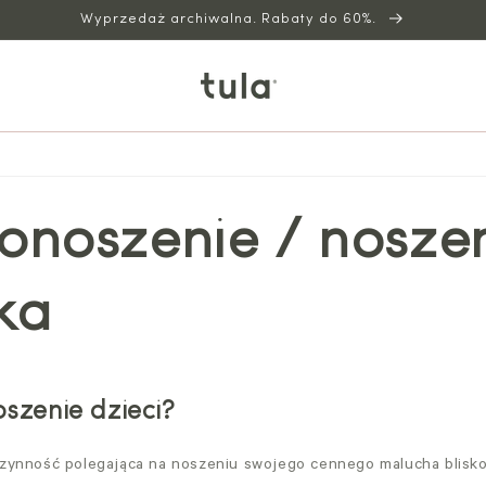
Wyprzedaż archiwalna. Rabaty do 60%.
onoszenie / nosze
ka
szenie dzieci?
czynność polegająca na noszeniu swojego cennego malucha blisko