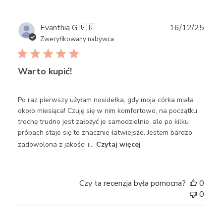
Publ
Evanthia G.
🇬🇷
16/12/25
date
Zweryfikowany nabywca
Warto kupić!
Po raz pierwszy użyłam nosidełka, gdy moja córka miała
około miesiąca! Czuję się w nim komfortowo, na początku
trochę trudno jest założyć je samodzielnie, ale po kilku
próbach staje się to znacznie łatwiejsze. Jestem bardzo
zadowolona z jakości i...
Czytaj więcej
Czy ta recenzja była pomocna?
0
0