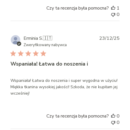
Czy ta recenzja była pomocna?
1
0
Publ
Erminia S.
🇮🇹
23/12/25
date
Zweryfikowany nabywca
Wspaniała! Łatwa do noszenia i
Wspaniała! Łatwa do noszenia i super wygodna w użyciu!
Miękka tkanina wysokiej jakości! Szkoda, że nie kupiłam jej
wcześniej!
Czy ta recenzja była pomocna?
0
0