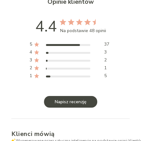
Opinie klientów
4.4
Na podstawie 48 opinii
5
37
4
3
3
2
2
1
1
5
Napisz recenzję
Klienci mówią
Wygenerowane przez sztuczną inteligencję na podstawie opinii klientó