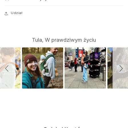
Udział
S
Slide
Tula, W prawdziwym życiu
controls
l
i
d
e
s
h
o
w