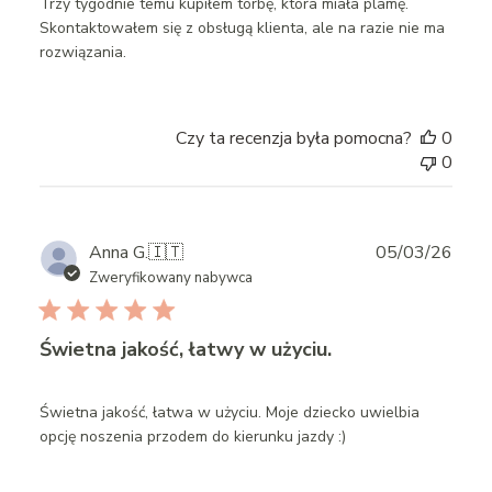
Trzy tygodnie temu kupiłem torbę, która miała plamę.
Skontaktowałem się z obsługą klienta, ale na razie nie ma
rozwiązania.
Czy ta recenzja była pomocna?
0
0
Publ
Anna G.
🇮🇹
05/03/26
date
Zweryfikowany nabywca
Świetna jakość, łatwy w użyciu.
Świetna jakość, łatwa w użyciu. Moje dziecko uwielbia
opcję noszenia przodem do kierunku jazdy :)