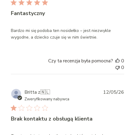
Fantastyczny
Bardzo mi się podoba ten nosidełko – jest niezwykle
wygodne, a dziecko czuje się w nim świetnie.
Czy ta recenzja była pomocna?
0
0
Publ
Britta z
🇳🇱
12/05/26
date
Zweryfikowany nabywca
Brak kontaktu z obsługą klienta