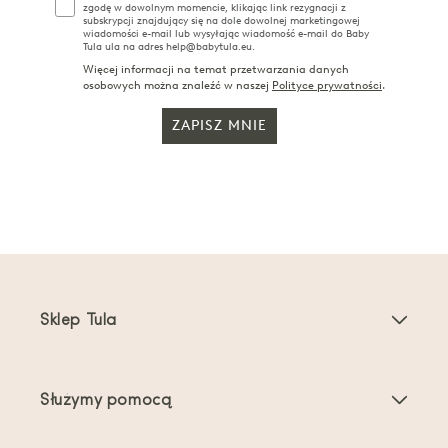
zgodę w dowolnym momencie, klikając link rezygnacji z
subskrypcji znajdujący się na dole dowolnej marketingowej
wiadomości e-mail lub wysyłając wiadomość e-mail do Baby
Tula ula na adres help@babytula.eu.
Więcej informacji na temat przetwarzania danych
osobowych można znaleźć w naszej
Polityce prywatności
.
ZAPISZ MNIE
Sklep Tula
Nosidełka dla dzieci
Służymy pomocą
Nosidełka dla maluchów