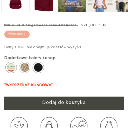
modalnym
mo
Cena
Cena
520,00 PLN
868,00 PLN
*sugerowana cena detaliczna
standardowa
promocyjna
Wyprzedaż
Ceny z VAT nie obejmują kosztów wysyłki
Dodatkowe kolory konopi
*WYPRZEDAŻ KOŃCOWA*
Dodaj do koszyka