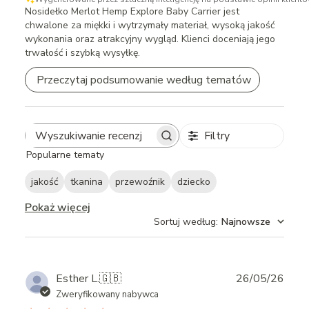
Nosidełko Merlot Hemp Explore Baby Carrier jest
chwalone za miękki i wytrzymały materiał, wysoką jakość
wykonania oraz atrakcyjny wygląd. Klienci doceniają jego
trwałość i szybką wysyłkę.
Przeczytaj podsumowanie według tematów
Filtry
Search
Popularne tematy
reviews
jakość
tkanina
przewoźnik
dziecko
Pokaż więcej
Sortuj według
:
Najnowsze
Publ
Esther L.
🇬🇧
26/05/26
date
Zweryfikowany nabywca