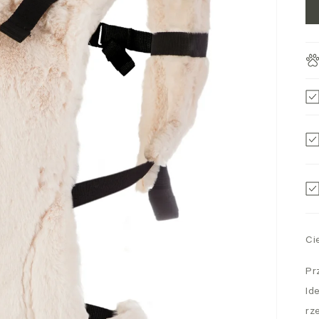
Ci
Pr
Id
rz