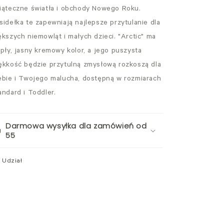
iąteczne światła i obchody Nowego Roku.
sidełka te zapewniają najlepsze przytulanie dla
ększych niemowląt i małych dzieci. "Arctic" ma
epły, jasny kremowy kolor, a jego puszysta
ękkość będzie przytulną zmysłową rozkoszą dla
ebie i Twojego malucha, dostępną w rozmiarach
andard i Toddler.
Darmowa wysyłka dla zamówień od
55
Udział