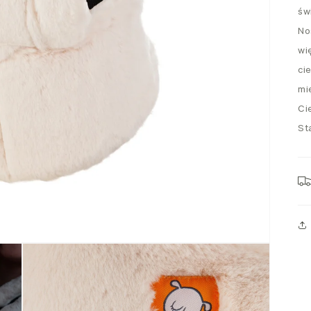
św
No
wi
ci
mi
Ci
St