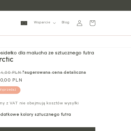
Zaloguj
Wózek
Wsparcie
Blog
się
sidełko dla malucha ze sztucznego futra
rctic
ena
Cena
94,00 PLN
*sugerowana cena detaliczna
andardowa
0,00 PLN
promocyjna
Wyprzedaż
ny z VAT nie obejmują kosztów wysyłki
datkowe kolory sztucznego futra