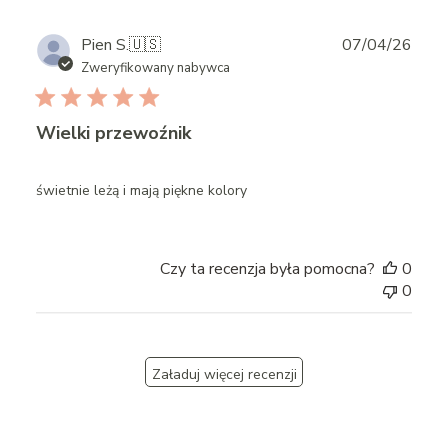
Publ
Pien S.
🇺🇸
07/04/26
date
Zweryfikowany nabywca
Wielki przewoźnik
świetnie leżą i mają piękne kolory
Czy ta recenzja była pomocna?
0
0
Załaduj więcej recenzji