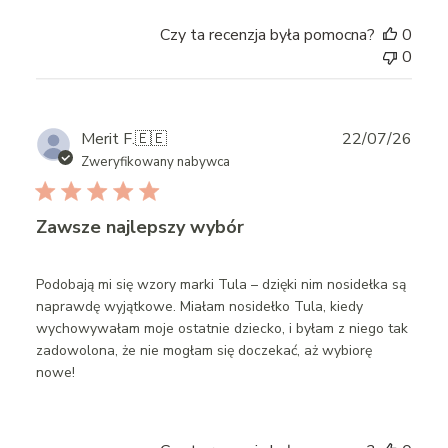
Czy ta recenzja była pomocna?
0
0
Publ
Merit F.
🇪🇪
22/07/26
date
Zweryfikowany nabywca
Zawsze najlepszy wybór
Podobają mi się wzory marki Tula – dzięki nim nosidełka są
naprawdę wyjątkowe. Miałam nosidełko Tula, kiedy
wychowywałam moje ostatnie dziecko, i byłam z niego tak
zadowolona, że nie mogłam się doczekać, aż wybiorę
nowe!