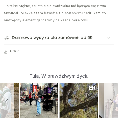
To takie piękne, że istnieje niewidzialna nić łącząca cię z tym
Mystical . Miękka szara bawełna z niebiańskimi nadrukami to
niezbędny element garderoby na każdą porę roku.
Darmowa wysyłka dla zamówień od 55
Udział
S
Slide
Tula, W prawdziwym życiu
controls
l
i
d
e
s
h
o
w