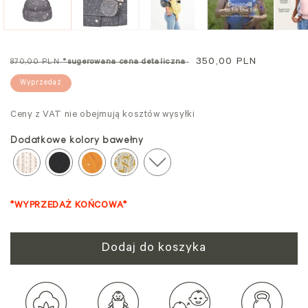
modalnym
mo
Cena
Cena
350,00 PLN
870,00 PLN
*sugerowana cena detaliczna
standardowa
promocyjna
Wyprzedaż
Ceny z VAT nie obejmują kosztów wysyłki
Dodatkowe kolory bawełny
*WYPRZEDAŻ KOŃCOWA*
Dodaj do koszyka