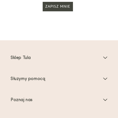
ZAPISZ MNIE
Sklep Tula
Nosidełka dla dzieci
Służymy pomocą
Nosidełka dla maluchów
Instrukcje dotyczące produktu
Akcesoria do nosidełek
Poznaj nas
Najczęściej zadawane pytania
Bestsellery
O nas
Kontakt