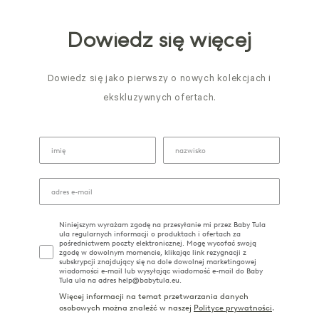
Dowiedz się więcej
Dowiedz się jako pierwszy o nowych kolekcjach i
ekskluzywnych ofertach.
Niniejszym wyrażam zgodę na przesyłanie mi przez Baby Tula
ula regularnych informacji o produktach i ofertach za
pośrednictwem poczty elektronicznej. Mogę wycofać swoją
zgodę w dowolnym momencie, klikając link rezygnacji z
subskrypcji znajdujący się na dole dowolnej marketingowej
wiadomości e-mail lub wysyłając wiadomość e-mail do Baby
Tula ula na adres help@babytula.eu.
Więcej informacji na temat przetwarzania danych
osobowych można znaleźć w naszej
Polityce prywatności
.