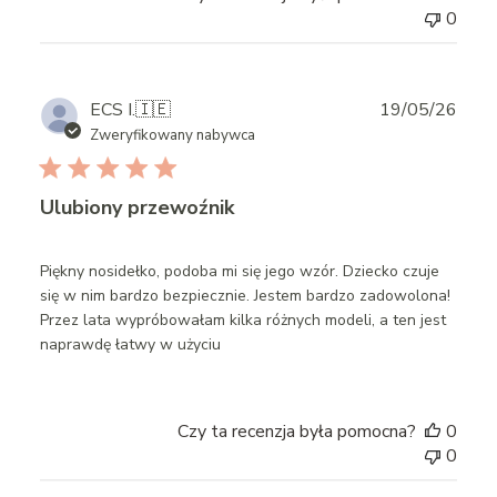
0
Publ
ECS I.
🇮🇪
19/05/26
date
Zweryfikowany nabywca
Ulubiony przewoźnik
Piękny nosidełko, podoba mi się jego wzór. Dziecko czuje
się w nim bardzo bezpiecznie. Jestem bardzo zadowolona!
Przez lata wypróbowałam kilka różnych modeli, a ten jest
naprawdę łatwy w użyciu
Czy ta recenzja była pomocna?
0
0