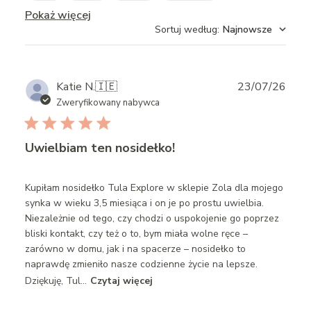
Pokaż więcej
Sortuj według
:
Najnowsze
Publ
Katie N.
🇮🇪
23/07/26
date
Zweryfikowany nabywca
Uwielbiam ten nosidełko!
Kupiłam nosidełko Tula Explore w sklepie Zola dla mojego
synka w wieku 3,5 miesiąca i on je po prostu uwielbia.
Niezależnie od tego, czy chodzi o uspokojenie go poprzez
bliski kontakt, czy też o to, bym miała wolne ręce –
zarówno w domu, jak i na spacerze – nosidełko to
naprawdę zmieniło nasze codzienne życie na lepsze.
Dziękuję, Tul...
Czytaj więcej