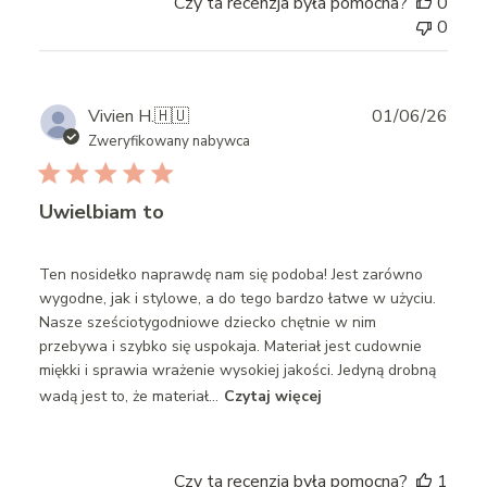
Czy ta recenzja była pomocna?
0
0
Publ
Vivien H.
🇭🇺
01/06/26
date
Zweryfikowany nabywca
Uwielbiam to
Ten nosidełko naprawdę nam się podoba! Jest zarówno
wygodne, jak i stylowe, a do tego bardzo łatwe w użyciu.
Nasze sześciotygodniowe dziecko chętnie w nim
przebywa i szybko się uspokaja. Materiał jest cudownie
miękki i sprawia wrażenie wysokiej jakości. Jedyną drobną
wadą jest to, że materiał...
Czytaj więcej
Czy ta recenzja była pomocna?
1