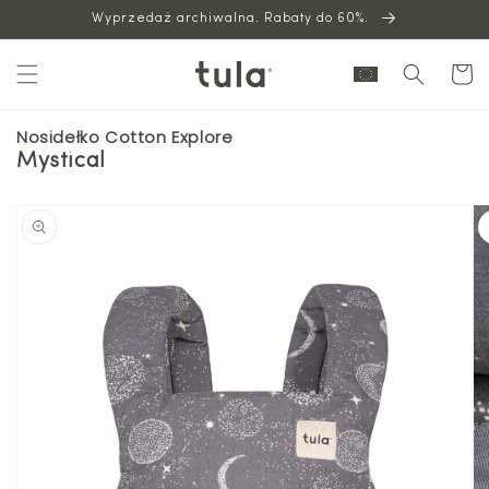
Wyprzedaż archiwalna. Rabaty do 60%.
do
treści
Wózek
Nosidełko Cotton Explore
Mystical
Przejdź
do
informacji
o
produkcie