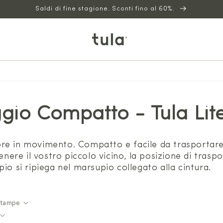
Saldi di fine stagione. Sconti fino al 60%.
gio Compatto - Tula Lit
re in movimento. Compatto e facile da trasportare 
tenere il vostro piccolo vicino, la posizione di trasp
io si ripiega nel marsupio collegato alla cintura.
Stampe