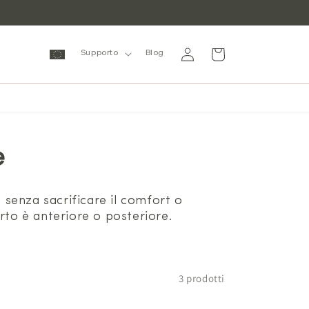
Accedi
Carrello
Supporto
Blog
e
senza sacrificare il comfort o
orto è anteriore o posteriore.
3 prodotti