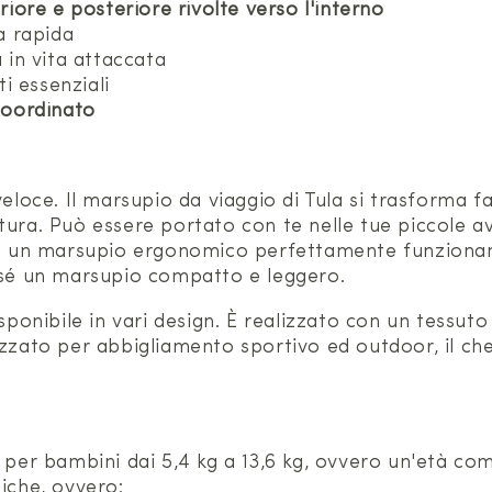
iore e posteriore rivolte verso l'interno
a rapida
 in vita attaccata
i essenziali
coordinato
 veloce. Il marsupio da viaggio di Tula si trasform
tura. Può essere portato con te nelle tue piccole a
un marsupio ergonomico perfettamente funzionante
n sé un marsupio compatto e leggero.
sponibile in vari design. È realizzato con un tessuto
lizzato per abbigliamento sportivo ed outdoor, il c
o per bambini dai 5,4 kg a 13,6 kg, ovvero un'età co
iche, ovvero: