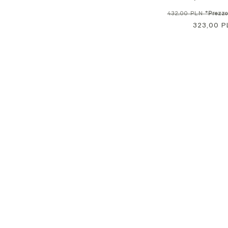
Prezzo
432,00 PLN
*Prezzo 
normale
323,00 P