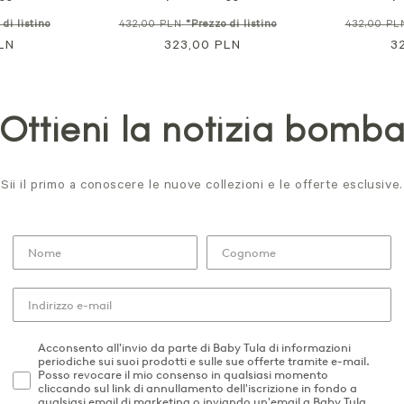
Prezzo
Prezzo
Prezzo
Prezzo
di listino
432,00 PLN
*Prezzo di listino
432,00 P
LN
in
normale
323,00 PLN
in
normale
3
offerta
offerta
Ottieni la notizia bomb
Sii il primo a conoscere le nuove collezioni e le offerte esclusive.
Acconsento all'invio da parte di Baby Tula di informazioni
periodiche sui suoi prodotti e sulle sue offerte tramite e-mail.
Posso revocare il mio consenso in qualsiasi momento
cliccando sul link di annullamento dell'iscrizione in fondo a
qualsiasi email di marketing o inviando un'email a Baby Tula