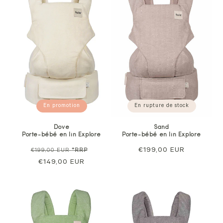
En promotion
En rupture de stock
Dove
Sand
Porte-bébé en lin Explore
Porte-bébé en lin Explore
Prix
Prix
Prix
€199,00 EUR
€199,00 EUR
*RRP
normal
€149,00 EUR
de
normal
vente