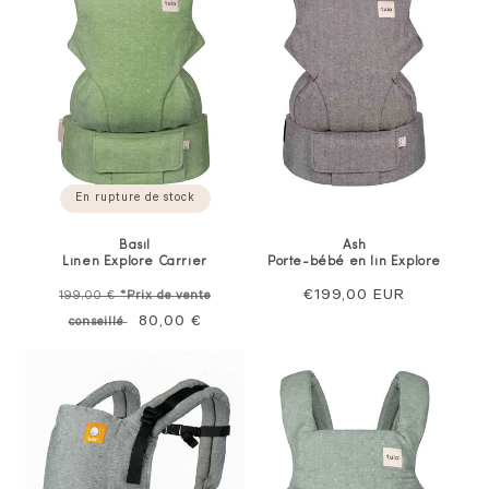
En rupture de stock
Basil
Ash
Linen Explore Carrier
Porte-bébé en lin Explore
Prix
Prix
€199,00 EUR
199,00 €
*Prix de vente
normal
Prix
80,00 €
normal
conseillé
soldé