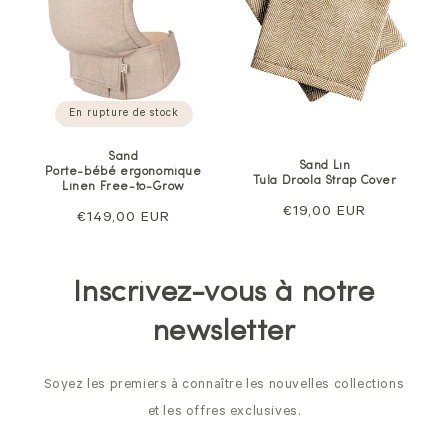
En rupture de stock
Sand
Sand Lin
Porte-bébé ergonomique
Tula Droola Strap Cover
Linen Free-to-Grow
Prix
€19,00 EUR
Prix
€149,00 EUR
normal
normal
Inscrivez-vous à notre
newsletter
Soyez les premiers à connaître les nouvelles collections
et les offres exclusives.