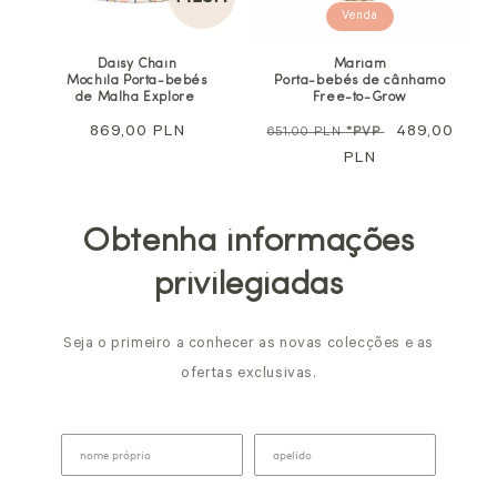
Venda
Daisy Chain
Mariam
Mochila Porta-bebés
Porta-bebés de cânhamo
de Malha Explore
Free-to-Grow
Preço
869,00 PLN
Preço
Preço
489,00
651,00 PLN
*PVP
normal
normal
PLN
promocional
Obtenha informações
privilegiadas
Seja o primeiro a conhecer as novas colecções e as
ofertas exclusivas.