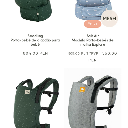
Venda
Seedling
Salt Air
Porta-bebé de algodão para
Mochila Porta-bebés de
bebé
malha Explore
Preço
694,00 PLN
Preço
Preço
350,00
869,00 PLN
*PVP
normal
normal
PLN
promocional