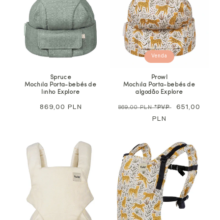
Venda
Spruce
Prowl
Mochila Porta-bebés de
Mochila Porta-bebés de
linho Explore
algodão Explore
Preço
869,00 PLN
Preço
Preço
651,00
869,00 PLN
*PVP
normal
normal
PLN
promocional