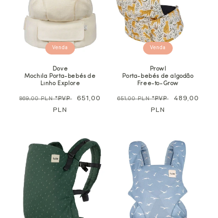
Venda
Venda
Dove
Prowl
Mochila Porta-bebés de
Porta-bebés de algodão
Linho Explore
Free-to-Grow
Preço
Preço
651,00
Preço
Preço
489,00
869,00 PLN
*PVP
651,00 PLN
*PVP
normal
PLN
promocional
normal
PLN
promocional