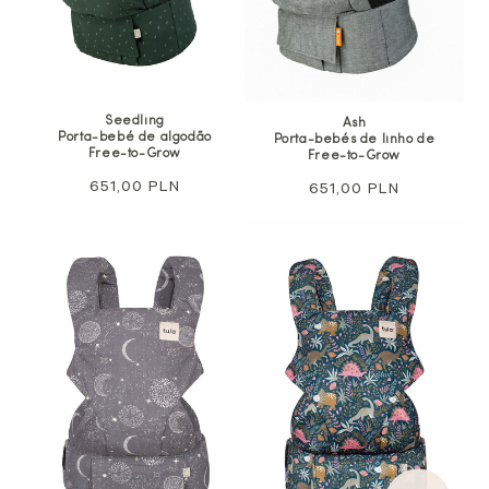
Seedling
Ash
Porta-bebé de algodão
Porta-bebés de linho de
Free-to-Grow
Free-to-Grow
Preço
651,00 PLN
Preço
651,00 PLN
normal
normal