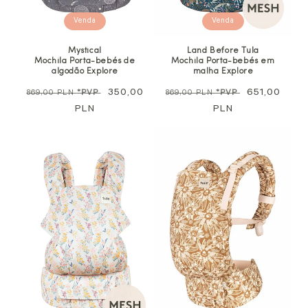
Venda
Venda
Mystical
Land Before Tula
Mochila Porta-bebés de
Mochila Porta-bebés em
algodão Explore
malha Explore
Preço
Preço
350,00
Preço
Preço
651,00
869,00 PLN
*PVP
869,00 PLN
*PVP
normal
PLN
promocional
normal
PLN
promocional