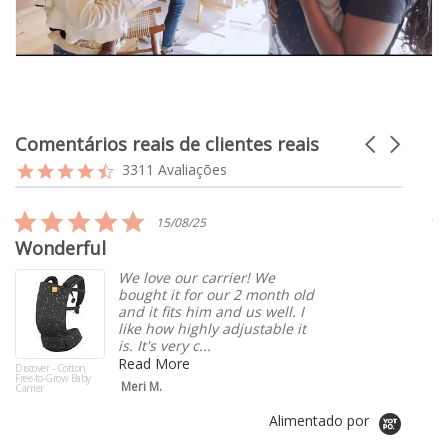
Comentários reais de clientes reais
Carousel
arrows
Reviews
4.7
3311 Avaliações
carousel
star
rating
5.0
15/08/25
star
Wonderful
I
rating
We love our carrier! We
bought it for our 2 month old
and it fits him and us well. I
like how highly adjustable it
is. It's very c...
Read More
Discover - Cotton
Soa
Free-to-Grow Baby
Car
Meri M.
Carrier
Alimentado por