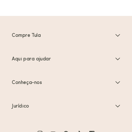
Compre Tula
Porta-bebés
Aqui para ajudar
Carrinhos de bebé
Instruções do produto
Acessórios Porta-bebés
Conheça-nos
Perguntas frequentes
Mais vendidos
Sobre nós
Contacte-nos
Ofertas e promoções
Jurídico
Sobre o babywearing
Envio e devoluções
Termos de serviço
Comentários
Cuidados com o produto