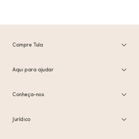
Compre Tula
Porta-bebés
Aqui para ajudar
Carrinhos de bebé
Instruções do produto
Acessórios Porta-bebés
Conheça-nos
Perguntas frequentes
Mais vendidos
Sobre nós
Contacte-nos
Ofertas e promoções
Jurídico
Sobre o babywearing
Envio e devoluções
Termos de serviço