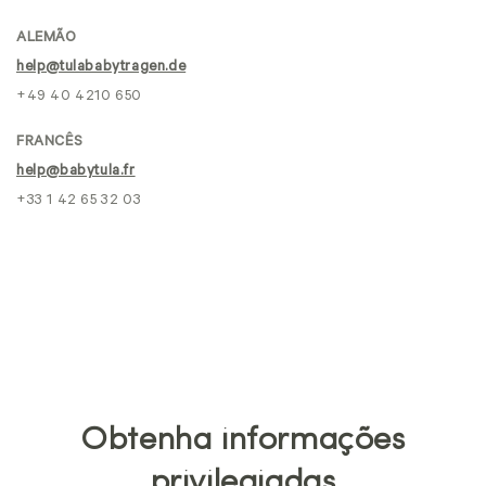
ALEMÃO
help@tulababytragen.de
+49 40 4210 650
FRANCÊS
help@babytula.fr
+33 1 42 65 32 03
Obtenha informações
privilegiadas