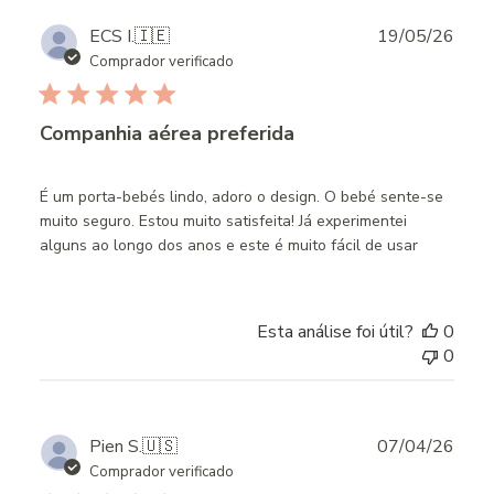
Publ
ECS I.
🇮🇪
19/05/26
date
Comprador verificado
Companhia aérea preferida
É um porta-bebés lindo, adoro o design. O bebé sente-se
muito seguro. Estou muito satisfeita! Já experimentei
alguns ao longo dos anos e este é muito fácil de usar
Esta análise foi útil?
0
0
Publ
Pien S.
🇺🇸
07/04/26
date
Comprador verificado