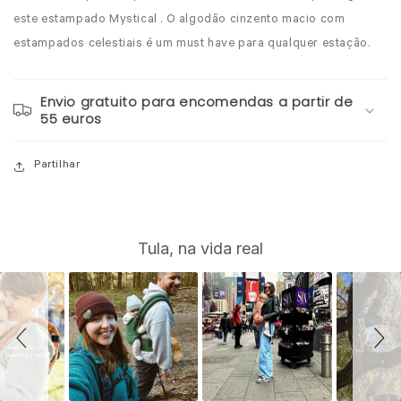
este estampado Mystical . O algodão cinzento macio com
estampados celestiais é um must have para qualquer estação.
Envio gratuito para encomendas a partir de
55 euros
Partilhar
S
Slide
Tula, na vida real
controls
l
i
d
e
s
h
o
w