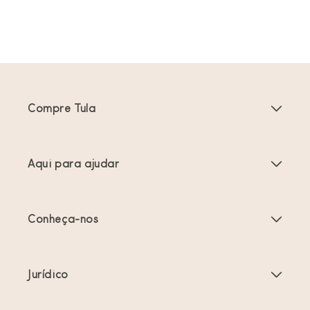
Compre Tula
Porta-bebés
Aqui para ajudar
Carrinhos de bebé
Instruções do produto
Acessórios Porta-bebés
Conheça-nos
Perguntas frequentes
Mais vendidos
Sobre nós
Contacte-nos
Ofertas e promoções
Jurídico
Sobre o babywearing
Envio e devoluções