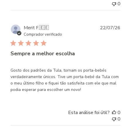
0
Publ
Merit F.
🇪🇪
22/07/26
date
Comprador verificado
Sempre a melhor escolha
Gosto dos padrões da Tula, tornam os porta-bebés
verdadeiramente únicos. Tive um porta-bebé da Tula com
o meu último filho e fiquei tão satisfeita com ele que mal
podia esperar para escolher um novo!
Esta análise foi útil?
0
0