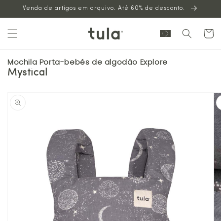
Venda de artigos em arquivo. Até 60% de desconto.
para o
conteúdo
Carrinh
Mochila Porta-bebés de algodão Explore
Mystical
Saltar para
a
informação
sobre o
produto