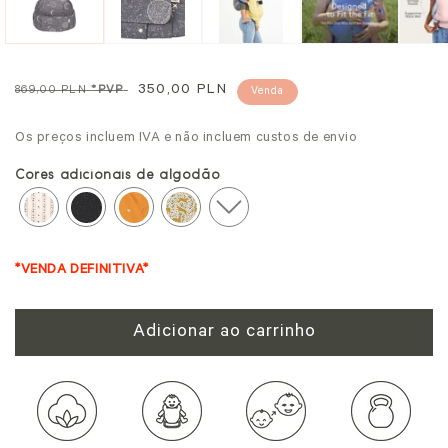
modal
mo
Preço
Preço
350,00 PLN
869,00 PLN
*PVP
Venda
normal
promocional
Os preços incluem IVA e não incluem custos de envio
Cores adicionais de algodão
*VENDA DEFINITIVA*
Adicionar ao carrinho