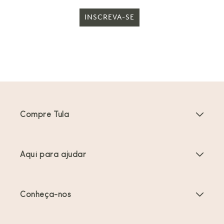
INSCREVA-SE
Compre Tula
Porta-bebés
Aqui para ajudar
Carrinhos de bebé
Instruções do produto
Acessórios Porta-bebés
Conheça-nos
Perguntas frequentes
Mais vendidos
Sobre nós