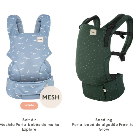
venda
venda
Venda
Salt Air
Seedling
Mochila Porta-bebés de malha
Porta-bebé de algodão Free-t
Explore
Grow