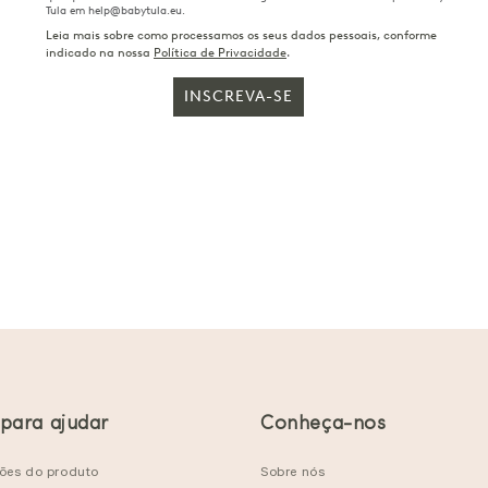
Tula em help@babytula.eu.
Leia mais sobre como processamos os seus dados pessoais, conforme
indicado na nossa
Política de Privacidade
.
INSCREVA-SE
 para ajudar
Conheça-nos
ções do produto
Sobre nós