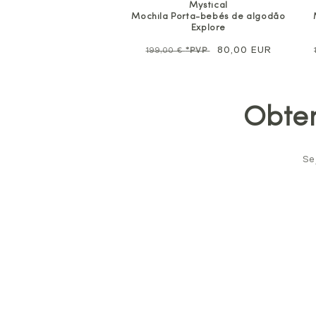
Mystical
Mochila Porta-bebés de algodão
Explore
Preço
Preço
80,00 EUR
199,00 €
*PVP
normal
promocional
Obten
Se