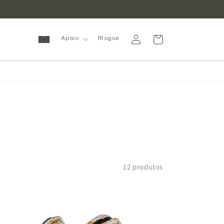
Inicie
Carrinho
Apoio
Blogue
sessão
12 produtos