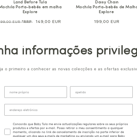
Land Before Tula
Daisy Chain
Mochila Porta-bebés em malha
Mochila Porta-bebés de Malh
Explore
Explore
Preço
Preço
149,00 EUR
Preço
199,00 EUR
199,00 EUR
*RRP
normal
de
normal
venda
ha informações privile
ja o primeiro a conhecer as novas colecções e as ofertas exclusiv
Concordo que Baby Tula me envie actualizações regulares sobre os seus próprios
produtos e ofertas por e-mail. Posso retirar o meu consentimento a qualquer
momento, clicando no link de cancelamento de inscrição na parte inferior de
qualquer um dos seus e-mails de marketing ou enviando um e-mail para Baby