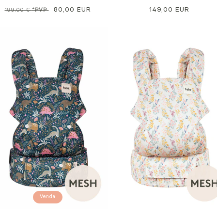
Preço
Preço
80,00 EUR
Preço
149,00 EUR
199,00 €
*PVP
normal
promocional
normal
Venda