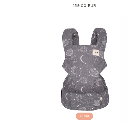
Preço
159,00 EUR
normal
Venda