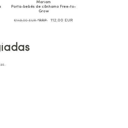
Mariam
a
Porta-bebés de cânhamo Free-to-
Grow
Preço
Preço
112,00 EUR
€149,00 EUR
*RRP
normal
de
venda
giadas
as.