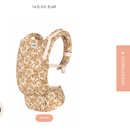
Preço
149,00 EUR
normal
★ COMENTÁRIOS
Venda