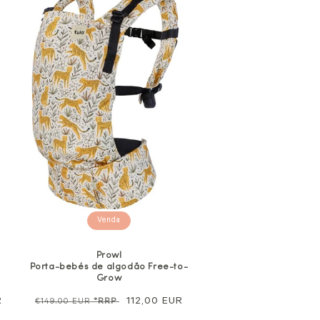
Venda
Prowl
Porta-bebés de algodão Free-to-
Grow
R
Preço
Preço
112,00 EUR
€149,00 EUR
*RRP
normal
de