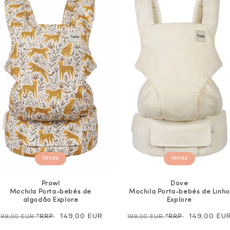
Venda
Venda
Prowl
Dove
Mochila Porta-bebés de
Mochila Porta-bebés de Linho
algodão Explore
Explore
Preço
Preço
149,00 EUR
Preço
Preço
149,00 EU
199,00 EUR
*RRP
199,00 EUR
*RRP
normal
de
normal
de