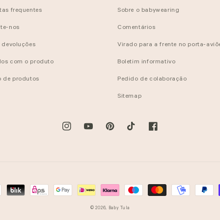
tas frequentes
Sobre o babywearing
te-nos
Comentários
e devoluções
Virado para a frente no porta-aviõ
os com o produto
Boletim informativo
o de produtos
Pedido de colaboração
Sitemap
Instagram
YouTube
Pinterest
TikTok
Facebook
© 2026,
Baby Tula