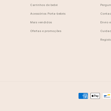
Carrinhos de bebé
Pergun
Acessórios Porta-bebés
Contac
Mais vendidos
Envio 
Ofertas e promoções
Cuidad
Regist
Métodos
de
pagamento