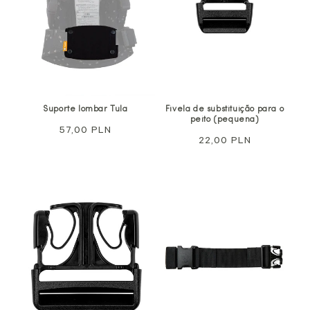
Suporte lombar Tula
Fivela de substituição para o
peito (pequena)
Preço
57,00 PLN
Preço
22,00 PLN
normal
normal