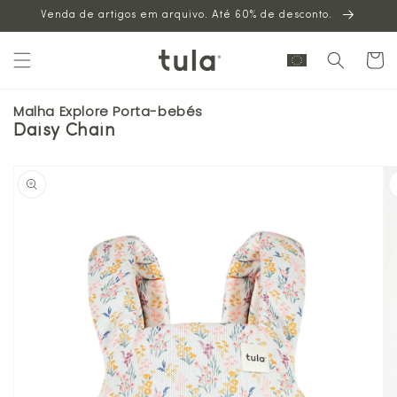
Venda de artigos em arquivo. Até 60% de desconto.
para o
conteúdo
Carrinh
Malha Explore Porta-bebés
Daisy Chain
Saltar para
a
informação
sobre o
produto