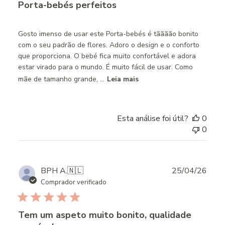
Porta-bebés perfeitos
Gosto imenso de usar este Porta-bebés é tãããão bonito
com o seu padrão de flores. Adoro o design e o conforto
que proporciona. O bebé fica muito confortável e adora
estar virado para o mundo. É muito fácil de usar. Como
mãe de tamanho grande, ...
Leia mais
Esta análise foi útil?
0
0
Publ
BPH A.
🇳🇱
25/04/26
date
Comprador verificado
Tem um aspeto muito bonito, qualidade