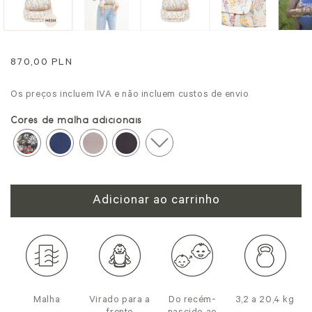
modal
mo
Preço
870,00 PLN
normal
Os preços incluem IVA e não incluem custos de envio
Cores de malha adicionais
Adicionar ao carrinho
Malha
Virado para a
Do recém-
3,2 a 20,4 kg