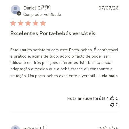
Publ
Daniel C.
🇧🇪
07/07/26
date
Comprador verificado
Excelentes Porta-bebés versáteis
Estou muito satisfeita com este Porta-bebés. É confortável
e prático e, acima de tudo, adoro o facto de poder ser
utilizado em três posições diferentes. Isto facilita a sua
adaptação à medida que o bebé cresce ou consoante a
situação. Um porta-bebés excelente e versátil...
Leia mais
Esta análise foi útil?
0
0
Publ
Ricky E.
🇧🇪
20/05/26