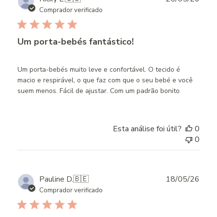
date
Comprador verificado
Um porta-bebés fantástico!
Um porta-bebés muito leve e confortável. O tecido é
macio e respirável, o que faz com que o seu bebé e você
suem menos. Fácil de ajustar. Com um padrão bonito
Esta análise foi útil?
0
0
Publ
Pauline D.
🇧🇪
18/05/26
date
Comprador verificado