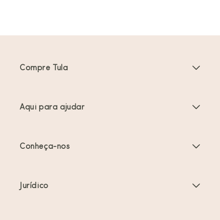
Compre Tula
Porta-bebés
Aqui para ajudar
Carrinhos de bebé
Instruções do produto
Acessórios Porta-bebés
Conheça-nos
Perguntas frequentes
Mais vendidos
Sobre nós
Contacte-nos
Ofertas e promoções
Jurídico
Sobre o babywearing
Envio e devoluções
Termos de serviço
Comentários