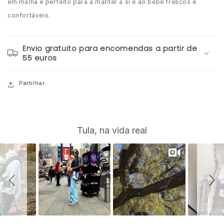
em malha é perfeito para a manter a si e ao bebé frescos e
confortáveis.
Envio gratuito para encomendas a partir de
55 euros
Partilhar
S
Slide
Tula, na vida real
controls
l
i
d
e
s
h
o
w