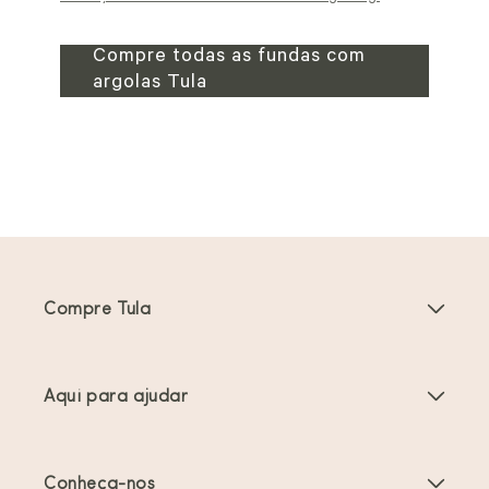
Compre todas as fundas com
argolas Tula
Compre Tula
Porta-bebés
Aqui para ajudar
Carrinhos de bebé
Instruções do produto
Acessórios Porta-bebés
Conheça-nos