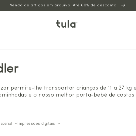
Venda de artigos em arquivo. Até 60% de desconto.
ler
izar permite-lhe transportar crianças de 11 a 27 kg 
aminhadas e o nosso melhor porta-bebé de costas p
aterial
Impressões digitais