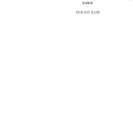
bebé
Preço
159,00 EUR
normal