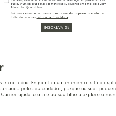
momento, clicando no link de cancelamento de inscrição na parte inferior de
qualquer um dos seus e-mails de marketing ou enviando um e-mail para Baby
Tula em help@babytula.eu.
Leia mais sobre como processamos os seus dados pessoais, conforme
indicado na nossa
Política de Privacidade
.
INSCREVA-SE
r
vas e cansadas. Enquanto num momento está a expl
ariciado pelo seu cuidador, porque as suas pequen
Carrier ajuda-o a si e ao seu filho a explore o mun