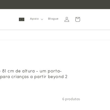
Inicie
Carrinho
Apoio
Blogue
sessão
e 81 cm de altura - um porta-
ara crianças a partir beyond 2
6 produtos