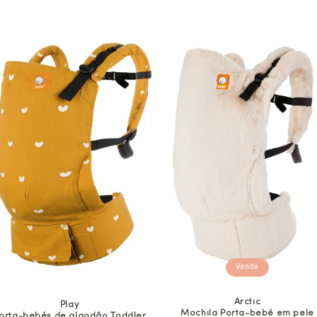
Venda
Arctic
Play
Mochila Porta-bebé em pele
orta-bebés de algodão Toddler