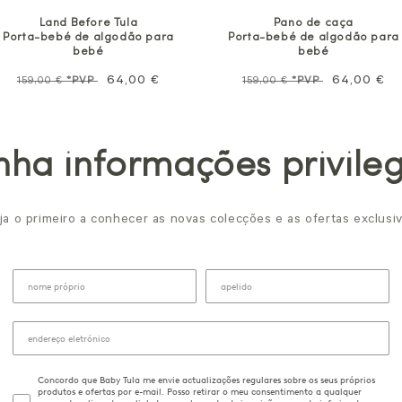
Pano de caça
Land Before Tula
Porta-bebé de algodão para
Porta-bebé de algodão para
bebé
bebé
Preço
Preço
64,00 €
Preço
Preço
64,00 €
159,00 €
*PVP
159,00 €
*PVP
normal
promocion
normal
promocional
ha informações privile
ja o primeiro a conhecer as novas colecções e as ofertas exclusiv
Concordo que Baby Tula me envie actualizações regulares sobre os seus próprios
produtos e ofertas por e-mail. Posso retirar o meu consentimento a qualquer