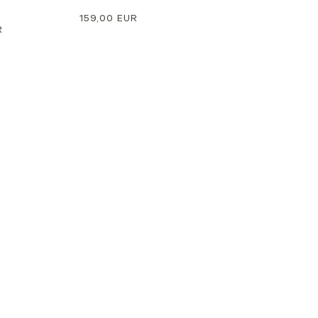
Preço
159,00 EUR
R
normal