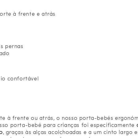
orte à frente e atrás
as pernas
nado
io confortável
s
orte à frente ou atrás, o nosso porta-bebés ergonó
osso porta-bebé para crianças foi especificamente
o
, graças às alças acolchoadas e a um cinto largo e 