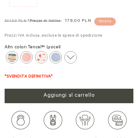
Prezzo
Prezzo
179,00 PLN
301,00 PLN
*Prezzo di listino
Vendita
normale
in
Prezzi IVA inclusa, escluse le spese di spedizione
offerta
Altri colori Tencel™ Lyocell
*SVENDITA DEFINITIVA*
Aggiungi al carrello