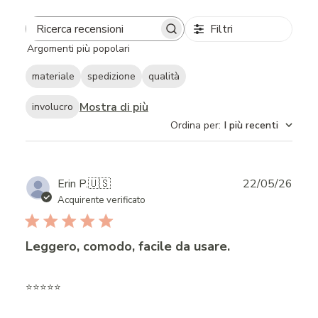
Filtri
Search
Argomenti più popolari
reviews
materiale
spedizione
qualità
Mostra di più
involucro
Ordina per
:
I più recenti
Publ
Erin P.
🇺🇸
22/05/26
date
Acquirente verificato
Leggero, comodo, facile da usare.
⭐️⭐️⭐️⭐️⭐️