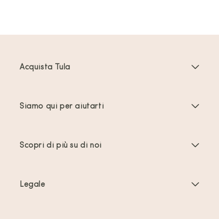
Acquista Tula
Marsupi Neonati
Siamo qui per aiutarti
Marsupi Toddler
Istruzioni del prodotto
Accessori per marsupi
Scopri di più su di noi
Domande frequenti
Più venduti
Chi siamo
Contattaci
Offerte e promozioni
Legale
A proposito di Babywearing
Spedizione e resi
Termini e condizioni generali
Recensioni