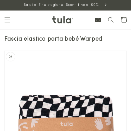
Vai al
Saldi di fine stagione. Sconti fino al 60%.
contenuto
Carrello
Fascia elastica porta bebé Warped
Vai alle
informazioni
sul prodotto