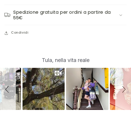
Spedizione gratuita per ordini a partire da
55€
Condividi
S
Slide
Tula, nella vita reale
controls
l
i
d
e
s
h
o
w