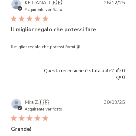
Publ
KETIANA T.
🇬🇷
28/12/25
date
Acquirente verificato
Il miglior regalo che potessi fare
Il miglior regalo che potessi farmi 🧚
Questa recensione è stata utile?
0
0
Publ
Mira Z.
🇭🇷
30/09/25
date
Acquirente verificato
Grande!