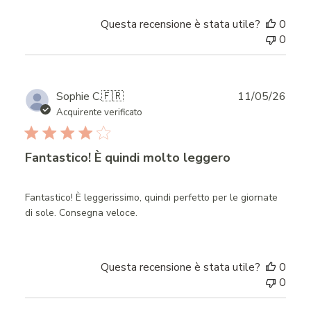
Questa recensione è stata utile?
0
0
Publ
Sophie C.
🇫🇷
11/05/26
date
Acquirente verificato
Fantastico! È quindi molto leggero
Fantastico! È leggerissimo, quindi perfetto per le giornate
di sole. Consegna veloce.
Questa recensione è stata utile?
0
0