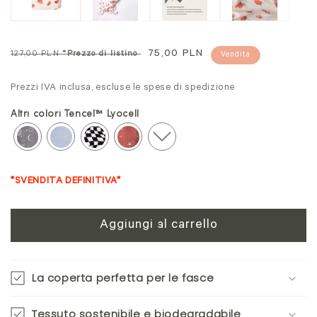
Prezzo
Prezzo
75,00 PLN
127,00 PLN
*Prezzo di listino
Vendita
normale
in
Prezzi IVA inclusa, escluse le spese di spedizione
offerta
Altri colori Tencel™ Lyocell
*SVENDITA DEFINITIVA*
Aggiungi al carrello
La coperta perfetta per le fasce
Tessuto sostenibile e biodegradabile