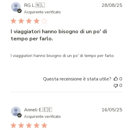
Publ
RG L.
🇳🇱
28/08/25
date
Acquirente verificato
I viaggiatori hanno bisogno di un po' di
tempo per farlo.
I viaggiatori hanno bisogno di un po' di tempo per farlo.
Questa recensione è stata utile?
0
0
Publ
Anneli E.
🇪🇪
16/05/25
date
Acquirente verificato