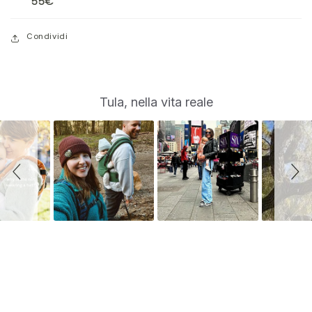
55€
Condividi
S
Slide
Tula, nella vita reale
controls
l
i
d
e
s
h
o
w