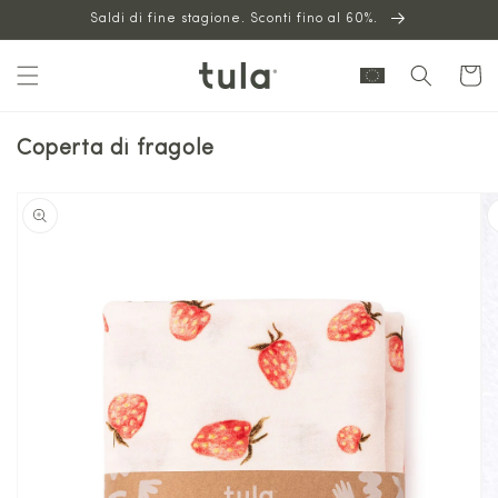
Vai al
Saldi di fine stagione. Sconti fino al 60%.
contenuto
Carrello
Coperta di fragole
Vai alle
informazioni
sul prodotto