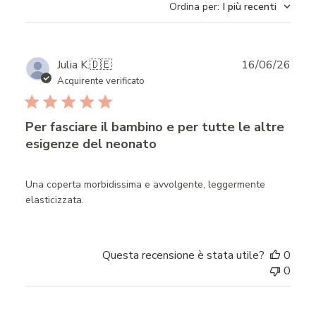
Ordina per
:
I più recenti
reviews
Publ
Julia K.
🇩🇪
16/06/26
date
Acquirente verificato
Per fasciare il bambino e per tutte le altre
esigenze del neonato
Una coperta morbidissima e avvolgente, leggermente
elasticizzata.
Questa recensione è stata utile?
0
0