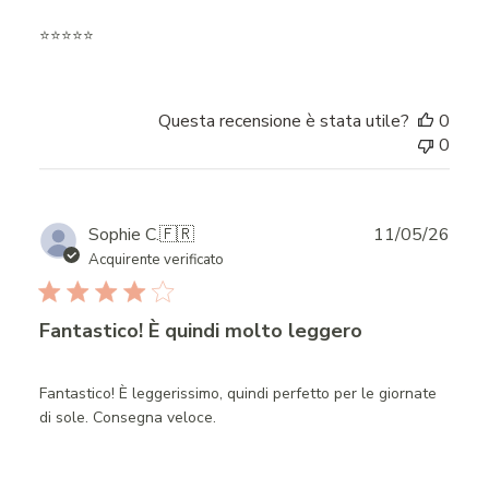
⭐️⭐️⭐️⭐️⭐️
Questa recensione è stata utile?
0
0
Publ
Sophie C.
🇫🇷
11/05/26
date
Acquirente verificato
Fantastico! È quindi molto leggero
Fantastico! È leggerissimo, quindi perfetto per le giornate
di sole. Consegna veloce.