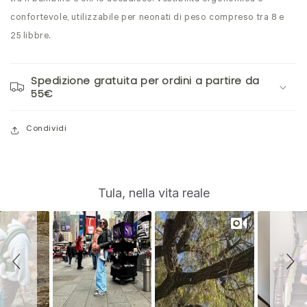
confortevole, utilizzabile per neonati di peso compreso tra 8 e
25 libbre.
Spedizione gratuita per ordini a partire da
55€
Condividi
S
Slide
Tula, nella vita reale
controls
l
i
d
e
s
h
o
w