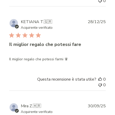
0
Publ
KETIANA T.
🇬🇷
28/12/25
date
Acquirente verificato
Il miglior regalo che potessi fare
Il miglior regalo che potessi farmi 🧚
Questa recensione è stata utile?
0
0
Publ
Mira Z.
🇭🇷
30/09/25
date
Acquirente verificato