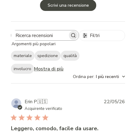
Scrivi una recensione
Filtri
Search
Argomenti più popolari
reviews
materiale
spedizione
qualità
Mostra di più
involucro
Ordina per
:
I più recenti
Publ
Erin P.
🇺🇸
22/05/26
date
Acquirente verificato
Leggero, comodo, facile da usare.