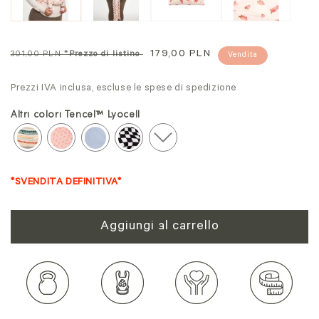
Prezzo
Prezzo
179,00 PLN
301,00 PLN
*Prezzo di listino
Vendita
normale
in
Prezzi IVA inclusa, escluse le spese di spedizione
offerta
Altri colori Tencel™ Lyocell
*SVENDITA DEFINITIVA*
Aggiungi al carrello