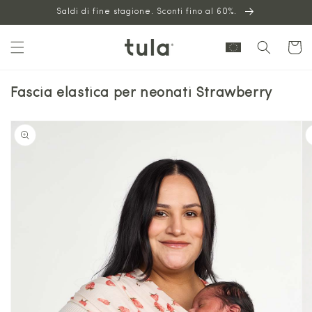
Vai al
Saldi di fine stagione. Sconti fino al 60%.
contenuto
Carrello
Fascia elastica per neonati Strawberry
Vai alle
informazioni
sul prodotto