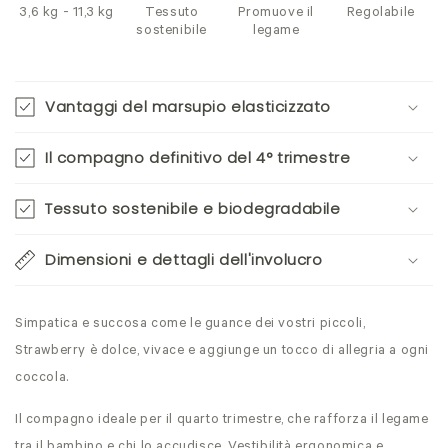
3,6 kg - 11,3 kg
Tessuto
Promuove il
Regolabile
sostenibile
legame
Vantaggi del marsupio elasticizzato
Il compagno definitivo del 4° trimestre
Tessuto sostenibile e biodegradabile
Dimensioni e dettagli dell'involucro
Simpatica e succosa come le guance dei vostri piccoli,
Strawberry è dolce, vivace e aggiunge un tocco di allegria a ogni
coccola.
Il compagno ideale per il quarto trimestre, che rafforza il legame
tra il bambino e chi lo accudisce. Vestibilità ergonomica e