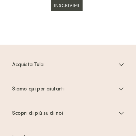
INSCRIVIMI
Acquista Tula
Marsupi Neonati
Siamo qui per aiutarti
Marsupi Toddler
Istruzioni del prodotto
Accessori per marsupi
Scopri di più su di noi
Domande frequenti
Più venduti
Chi siamo
Contattaci
Offerte e promozioni