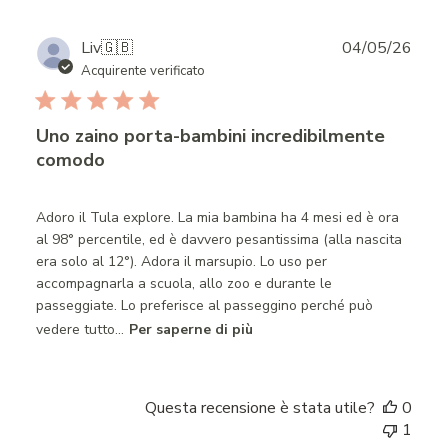
Publ
Liv
🇬🇧
04/05/26
date
Acquirente verificato
Uno zaino porta-bambini incredibilmente
comodo
Adoro il Tula explore. La mia bambina ha 4 mesi ed è ora
al 98° percentile, ed è davvero pesantissima (alla nascita
era solo al 12°). Adora il marsupio. Lo uso per
accompagnarla a scuola, allo zoo e durante le
passeggiate. Lo preferisce al passeggino perché può
vedere tutto...
Per saperne di più
Questa recensione è stata utile?
0
1