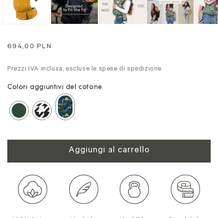
modale
Prezzo
694,00 PLN
normale
Prezzi IVA inclusa, escluse le spese di spedizione
Colori aggiuntivi del cotone
Aggiungi al carrello