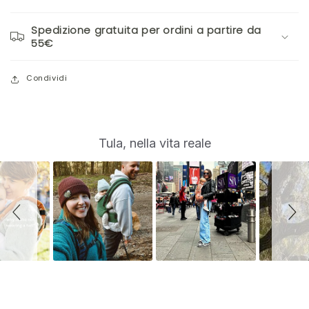
Spedizione gratuita per ordini a partire da
55€
Condividi
S
Slide
Tula, nella vita reale
controls
l
i
d
e
s
h
o
w