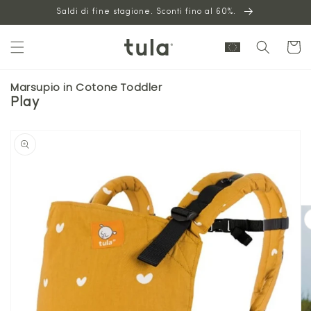
Vai al
Saldi di fine stagione. Sconti fino al 60%.
contenuto
Carrello
Marsupio in Cotone Toddler
Play
Vai alle
informazioni
sul prodotto