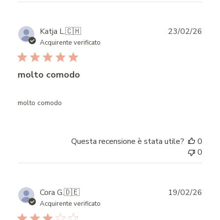
Publ
Katja L.
🇨🇭
23/02/26
date
Acquirente verificato
molto comodo
molto comodo
Questa recensione è stata utile?
0
0
Publ
Cora G.
🇩🇪
19/02/26
date
Acquirente verificato