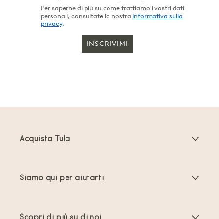
Per saperne di più su come trattiamo i vostri dati
personali, consultate la nostra
informativa sulla
privacy
.
INSCRIVIMI
Acquista Tula
Marsupi Neonati
Siamo qui per aiutarti
Marsupi Toddler
Istruzioni del prodotto
Accessori per marsupi
Scopri di più su di noi