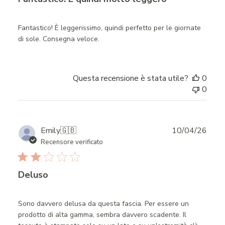
Fantastico! È leggerissimo, quindi perfetto per le giornate
di sole. Consegna veloce.
Questa recensione è stata utile?
0
0
Publ
Emily
🇬🇧
10/04/26
date
Recensore verificato
Deluso
Sono davvero delusa da questa fascia. Per essere un
prodotto di alta gamma, sembra davvero scadente. Il