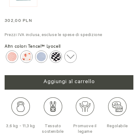
Prezzo
302,00 PLN
normale
Prezzi IVA inclusa, escluse le spese di spedizione
Altri colori Tencel™ Lyocell
Aggiungi al carrello
3,6 kg - 11,3 kg
Tessuto
Promuove il
Regolabile
sostenibile
legame