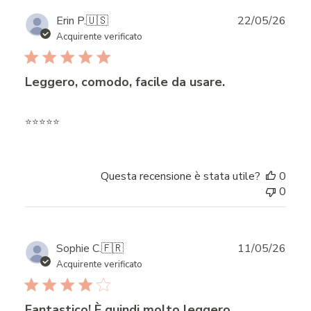
Publ
Erin P.
🇺🇸
22/05/26
date
Acquirente verificato
Leggero, comodo, facile da usare.
⭐️⭐️⭐️⭐️⭐️
Questa recensione è stata utile?
0
0
Publ
Sophie C.
🇫🇷
11/05/26
date
Acquirente verificato
Fantastico! È quindi molto leggero