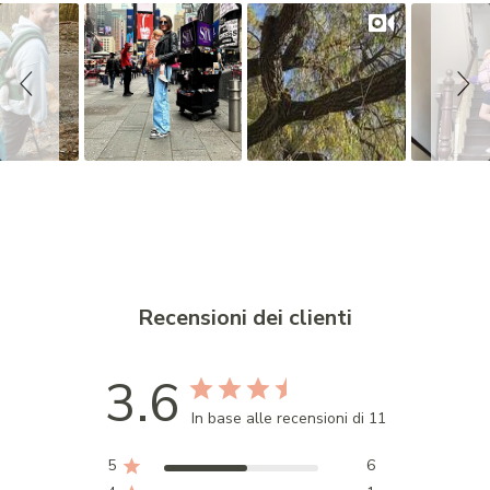
i
d
e
s
h
o
w
Recensioni dei clienti
3.6
In base alle recensioni di 11
5
6