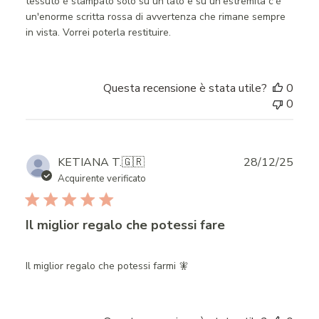
tessuto è stampato solo su un lato e su un'estremità c'è
un'enorme scritta rossa di avvertenza che rimane sempre
in vista. Vorrei poterla restituire.
Questa recensione è stata utile?
0
0
Publ
KETIANA T.
🇬🇷
28/12/25
date
Acquirente verificato
Il miglior regalo che potessi fare
Il miglior regalo che potessi farmi 🧚