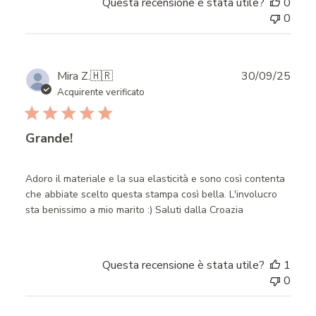
Questa recensione è stata utile?
0
0
Publ
Mira Z.
🇭🇷
30/09/25
date
Acquirente verificato
Grande!
Adoro il materiale e la sua elasticità e sono così contenta
che abbiate scelto questa stampa così bella. L'involucro
sta benissimo a mio marito :) Saluti dalla Croazia
Questa recensione è stata utile?
1
0