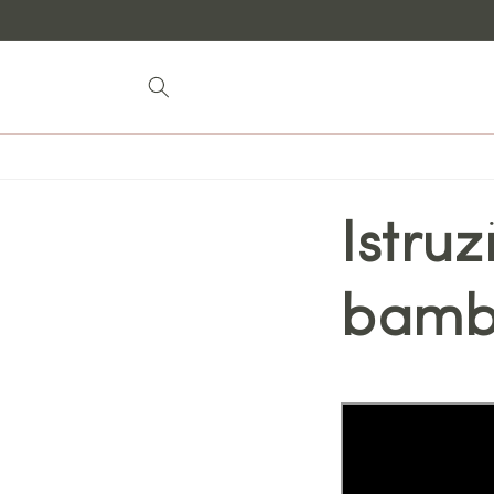
Vai al
contenuto
Istru
bambi