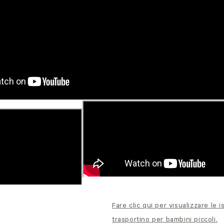
i
Fare clic qui per visualizzare le is
trasportino per bambini piccoli.