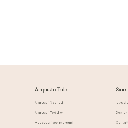
Acquista Tula
Siamo
Marsupi Neonati
Istruzi
Marsupi Toddler
Domand
Accessori per marsupi
Contat