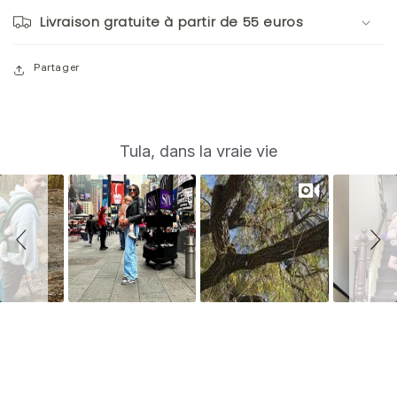
Livraison gratuite à partir de 55 euros
Partager
S
Slide
Tula, dans la vraie vie
controls
l
i
d
e
s
h
o
w