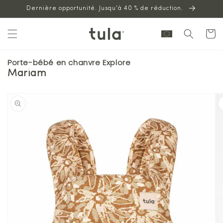
Aller au
Dernière opportunité. Jusqu'à 40 % de réduction.
contenu
Panier
Porte-bébé en chanvre Explore
Mariam
Passer à
l'information
sur les
produits