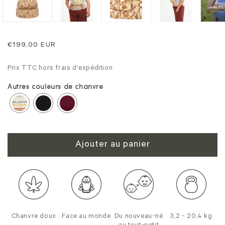
une
un
fenêtre
fe
modale
mo
Prix
€199,00 EUR
normal
Prix TTC hors frais d'expédition
Autres couleurs de chanvre
Ajouter au panier
Chanvre doux
Face au monde
Du nouveau-né
3,2 - 20,4 kg