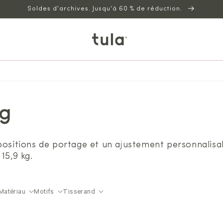
Soldes d'archives. Jusqu'à 60 % de réduction.
ng
 positions de portage et un ajustement personnalis
15,9 kg.
Matériau
Motifs
Tisserand