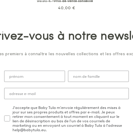
Prix
Prix
99,90 €
*Prix de vente conseillé
normal
40,00 €
soldé
rivez-vous à notre newsl
es premiers à connaître les nouvelles collections et les offres exc
J'accepte que Baby Tula m'envoie régulièrement des mises à
jour sur ses propres produits et offres par e-mail. Je peux
retirer mon consentement à tout moment en cliquant sur le
lien de désinscription au bas de l'un de vos courriels de
marketing ou en envoyant un courriel à Baby Tula à l'adresse
help@babytula.eu.