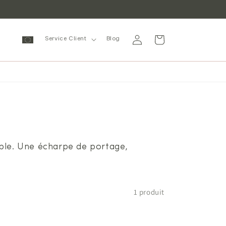
Se
Panier
Service Client
Blog
connecter
able. Une écharpe de portage,
1 produit