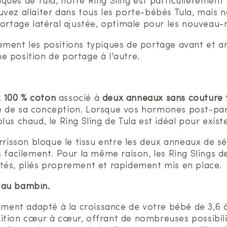
es de Tula, notre Ring Sling est particulièrement co
ez allaiter dans tous les porte-bébés Tula, mais not
ortage latéral ajustée, optimale pour les nouveau-n
ment les positions typiques de portage avant et arr
une position de portage à l'autre.
x 100 % coton
associé à
deux anneaux sans couture t
lité de sa conception. Lorsque vos hormones post-pa
us chaud, le Ring Sling de Tula est idéal pour existe
sson bloque le tissu entre les deux anneaux de séc
s facilement. Pour la même raison, les Ring Slings d
tés, pliés proprement et rapidement mis en place.
 au bambin.
ment adapté à la croissance de votre bébé de 3,6 à 1
ition cœur à cœur, offrant de nombreuses possibil